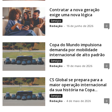
Contratar a nova geração
exige uma nova lógica
Serviços
Redação
-
16 de junho de 2026
0
Copa do Mundo impulsiona
demanda por mobilidade
internacional de alto padrão
Serviços
Redação
-
19 de maio de 2026
0
CS Global se prepara para a
maior operação internacional
da sua história na Copa...
Serviços
Redação
-
4 de maio de 2026
0