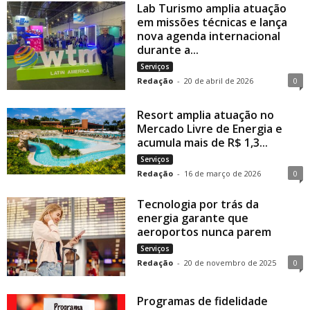
Lab Turismo amplia atuação
em missões técnicas e lança
nova agenda internacional
durante a...
Serviços
Redação
-
20 de abril de 2026
0
Resort amplia atuação no
Mercado Livre de Energia e
acumula mais de R$ 1,3...
Serviços
Redação
-
16 de março de 2026
0
Tecnologia por trás da
energia garante que
aeroportos nunca parem
Serviços
Redação
-
20 de novembro de 2025
0
Programas de fidelidade