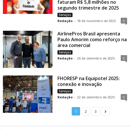
faturam R$ 5,8 milhões no
segundo trimestre de 2025
Serviços
Redação
-
18 de novembro de 2025
0
AirlinePros Brasil apresenta
Paulo Amorim como reforço na
área comercial
Serviços
Redação
-
26 de setembro de 2025
0
FHORESP na Equipotel 2025:
conexão e inovação
Serviços
Redação
-
22 de setembro de 2025
0
1
2
3