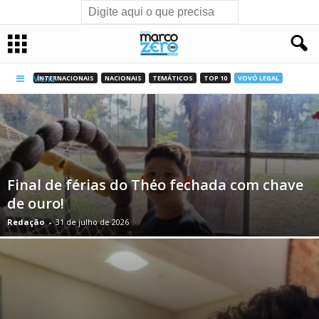
INTERNACIONAIS
NACIONAIS
TEMÁTICOS
TOP 10
VOVÓ LEGAL
Menu
Final de férias do Théo fechada com chave
de ouro!
Redação
-
31 de julho de 2026