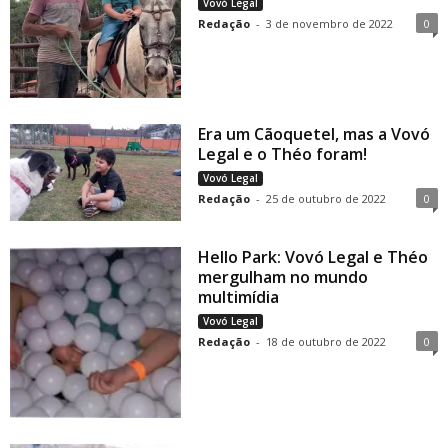
Vovó Legal
Redação
-
3 de novembro de 2022
0
Era um Cãoquetel, mas a Vovó
Legal e o Théo foram!
Vovó Legal
Redação
-
25 de outubro de 2022
0
Hello Park: Vovó Legal e Théo
mergulham no mundo
multimídia
Vovó Legal
Redação
-
18 de outubro de 2022
0