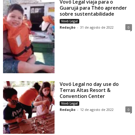
Vovó Legal viaja para o
Guarujá para Théo aprender
sobre sustentabilidade
Vovó Legal
Redação
-
31 de agosto de 2022
0
Vovó Legal no day use do
Terras Altas Resort &
Convention Center
Vovó Legal
Redação
-
12 de agosto de 2022
0