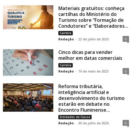
Materiais gratuitos: conheça
cartilhas do Ministério do
Turismo sobre “Formação de
Condutores” e “Elaboradores...
Carreira
Redação
-
22 de julho de 2025
0
Cinco dicas para vender
melhor em datas comerciais
Carreira
Redação
-
16 de maio de 2023
0
Reforma tributária,
inteligência artificial e
desenvolvimento do turismo
estarão em debate no
Encontro Fluminense...
Entidades de Classe
Redação
-
30 de julho de 2026
0