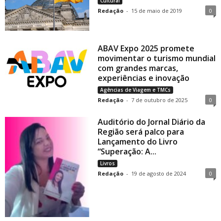
Cultural
Redação
-
15 de maio de 2019
0
ABAV Expo 2025 promete
movimentar o turismo mundial
com grandes marcas,
experiências e inovação
Agências de Viagem e TMCs
Redação
-
7 de outubro de 2025
0
Auditório do Jornal Diário da
Região será palco para
Lançamento do Livro
“Superação: A...
Livros
Redação
-
19 de agosto de 2024
0