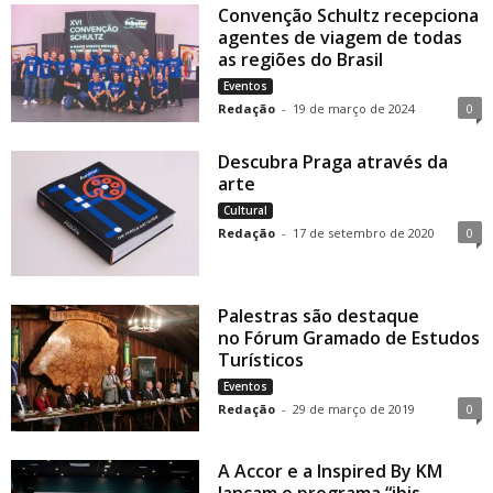
Convenção Schultz recepciona
agentes de viagem de todas
as regiões do Brasil
Eventos
Redação
-
19 de março de 2024
0
Descubra Praga através da
arte
Cultural
Redação
-
17 de setembro de 2020
0
Palestras são destaque
no Fórum Gramado de Estudos
Turísticos
Eventos
Redação
-
29 de março de 2019
0
A Accor e a Inspired By KM
lançam o programa “ibis