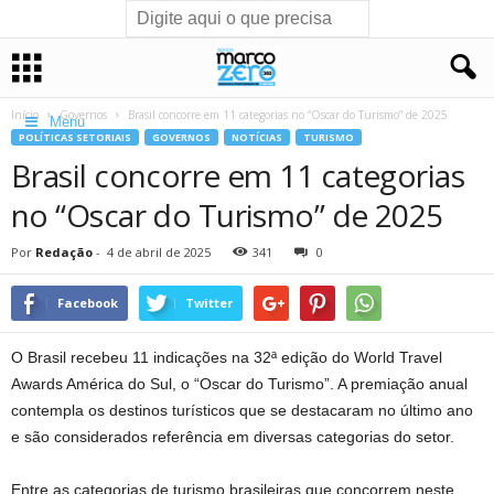
Início
Governos
Brasil concorre em 11 categorias no “Oscar do Turismo” de 2025
Menu
POLÍTICAS SETORIAIS
GOVERNOS
NOTÍCIAS
TURISMO
Brasil concorre em 11 categorias
no “Oscar do Turismo” de 2025
Por
Redação
-
4 de abril de 2025
341
0
Facebook
Twitter
O Brasil recebeu 11 indicações na 32ª edição do World Travel
Awards América do Sul, o “Oscar do Turismo”. A premiação anual
contempla os destinos turísticos que se destacaram no último ano
e são considerados referência em diversas categorias do setor.
Entre as categorias de turismo brasileiras que concorrem neste