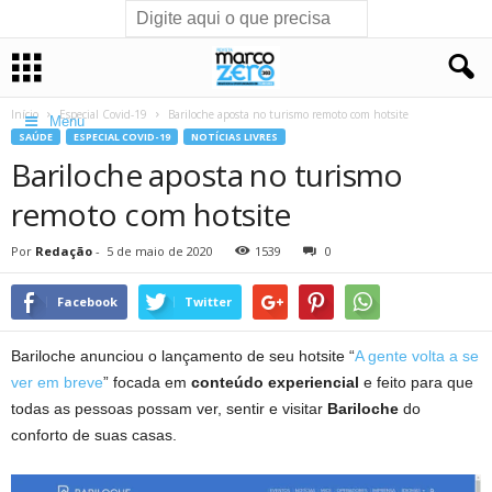
Início
Especial Covid-19
Bariloche aposta no turismo remoto com hotsite
Menu
SAÚDE
ESPECIAL COVID-19
NOTÍCIAS LIVRES
Bariloche aposta no turismo
remoto com hotsite
Por
Redação
-
5 de maio de 2020
1539
0
Facebook
Twitter
Bariloche anunciou o lançamento de seu hotsite “
A gente volta a se
ver em breve
” focada em
conteúdo experiencial
e feito para que
todas as pessoas possam ver, sentir e visitar
Bariloche
do
conforto de suas casas.