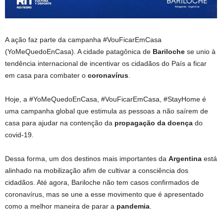
A ação faz parte da campanha #VouFicarEmCasa
(YoMeQuedoEnCasa). A cidade patagônica de
Bariloche
se unio à
tendência internacional de incentivar os cidadãos do País a ficar
em casa para combater o
coronavírus
.
Hoje, a #YoMeQuedoEnCasa, #VouFicarEmCasa, #StayHome é
uma campanha global que estimula as pessoas a não saírem de
casa para ajudar na contenção da
propagação da doença
do
covid-19.
Dessa forma, um dos destinos mais importantes da
Argentina
está
alinhado na mobilização afim de cultivar a consciência dos
cidadãos. Até agora, Bariloche não tem casos confirmados de
coronavírus, mas se une a esse movimento que é apresentado
como a melhor maneira de parar a
pandemia
.