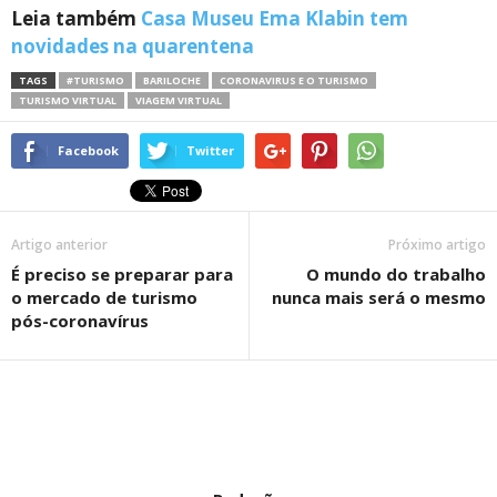
Leia também
Casa Museu Ema Klabin tem
novidades na quarentena
TAGS
#TURISMO
BARILOCHE
CORONAVIRUS E O TURISMO
TURISMO VIRTUAL
VIAGEM VIRTUAL
Facebook
Twitter
Artigo anterior
Próximo artigo
É preciso se preparar para
O mundo do trabalho
o mercado de turismo
nunca mais será o mesmo
pós-coronavírus