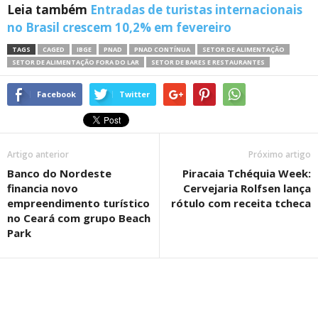
Leia também
Entradas de turistas internacionais
no Brasil crescem 10,2% em fevereiro
TAGS
CAGED
IBGE
PNAD
PNAD CONTÍNUA
SETOR DE ALIMENTAÇÃO
SETOR DE ALIMENTAÇÃO FORA DO LAR
SETOR DE BARES E RESTAURANTES
Facebook
Twitter
Artigo anterior
Próximo artigo
Banco do Nordeste
Piracaia Tchéquia Week:
financia novo
Cervejaria Rolfsen lança
empreendimento turístico
rótulo com receita tcheca
no Ceará com grupo Beach
Park