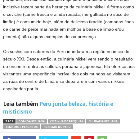
inclusive fazem parte da herança da culinária nikkei. A forma como
o ceviche (carne fresca e ainda rosada, mergulhada no suco de
limão) é consumido hoje, além do delicioso tiradito (camadas finas
de carne de peixe marinada em molhos à base de limão e/ou
pimenta) são alguns exemplos dessa presença.
Os sushis com sabores do Peru inundaram a região no início do
século XXI. Desde então, a culinária nikkei vem sendo o resultado
do encontro entre as culturas peruana e japonesa. Ela oferece aos
visitantes uma experiência incrível dos dois mundos ao visitarem
as ruas do centro de Lima e se depararem com vários nikkeis
espalhados por lá.
Leia também
Peru junta beleza, história e
misticismo
TAGS
COMIDA PERUANA
COZINHA DE AREQUIPA
CULINARIA PERUANA
TEMPEROS PERUANOS
TURISMO NO PERU