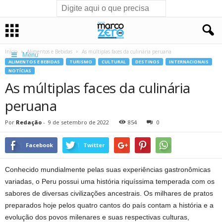
Início
Alimentos e Bebidas
As múltiplas faces da culinária peruana
Menu
ALIMENTOS E BEBIDAS
TURISMO
CULTURAL
DESTINOS
INTERNACIONAIS
NOTÍCIAS
As múltiplas faces da culinária
peruana
Por
Redação
-
9 de setembro de 2022
854
0
Facebook
Twitter
Conhecido mundialmente pelas suas experiências gastronômicas
variadas, o Peru possui uma história riquíssima temperada com os
sabores de diversas civilizações ancestrais. Os milhares de pratos
preparados hoje pelos quatro cantos do país contam a história e a
evolução dos povos milenares e suas respectivas culturas,