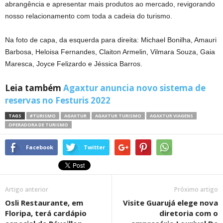
abrangência e apresentar mais produtos ao mercado, revigorando
nosso relacionamento com toda a cadeia do turismo.
Na foto de capa, da esquerda para direita: Michael Bonilha, Amauri
Barbosa, Heloisa Fernandes, Claiton Armelin, Vilmara Souza, Gaia
Maresca, Joyce Felizardo e Jéssica Barros.
Leia também
Agaxtur anuncia novo sistema de
reservas no Festuris 2022
TAGS
#TURISMO
AGAXTUR
AGAXTUR TURISMO
AGAXTUR VIAGENS
OPERADORA DE TURISMO
Facebook
Twitter
Artigo anterior
Próximo artigo
Osli Restaurante, em
Visite Guarujá elege nova
Floripa, terá cardápio
diretoria com o