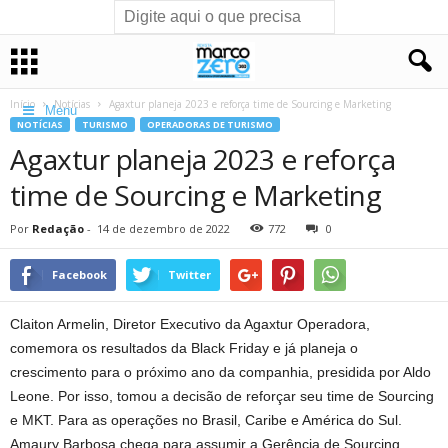
Início
Notícias
Agaxtur planeja 2023 e reforça time de Sourcing e Marketing
Menu
NOTÍCIAS
TURISMO
OPERADORAS DE TURISMO
Agaxtur planeja 2023 e reforça
time de Sourcing e Marketing
Por
Redação
-
14 de dezembro de 2022
772
0
Facebook
Twitter
Claiton Armelin, Diretor Executivo da Agaxtur Operadora,
comemora os resultados da Black Friday e já planeja o
crescimento para o próximo ano da companhia, presidida por Aldo
Leone. Por isso, tomou a decisão de reforçar seu time de Sourcing
e MKT. Para as operações no Brasil, Caribe e América do Sul.
Amaury Barbosa chega para assumir a Gerência de Sourcing