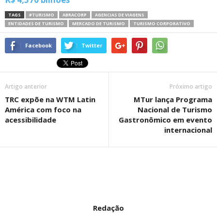
TAGS
#TURISMO
ABRACORP
AGENCIAS DE VIAGENS
ENTIDADES DE TURISMO
MERCADO DE TURISMO
TURISMO CORPORATIVO
Facebook
Twitter
Artigo anterior
Próximo artigo
TRC expõe na WTM Latin
MTur lança Programa
América com foco na
Nacional de Turismo
acessibilidade
Gastronômico em evento
internacional
Redação