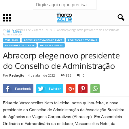
Início
Agências de Viagem e TMCs
Abracorp elege novo presidente do Conselho de
Menu
Administração
TURISMO
AGÊNCIAS DE VIAGEM E TMCS
POLÍTICAS SETORIAIS
ENTIDADES DE CLASSE
NOTÍCIAS LIVRES
Abracorp elege novo presidente
do Conselho de Administração
Por
Redação
-
4 de abril de 2022
826
0
Facebook
Twitter
Eduardo Vasconcellos Neto foi eleito, nesta quinta-feira, o novo
presidente do Conselho de Administração da Associação Brasileira
de Agências de Viagens Corporativas (Abracorp). Em Assembleia
Ordinária e Extraordinária da entidade, Vasconcellos Neto, da