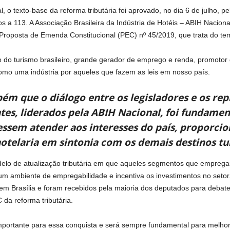
 o texto-base da reforma tributária foi aprovado, no dia 6 de julho,
 a 113. A Associação Brasileira da Indústria de Hotéis – ABIH Naciona
 Proposta de Emenda Constitucional (PEC) nº 45/2019, que trata do te
o do turismo brasileiro, grande gerador de emprego e renda, promoto
omo uma indústria por aqueles que fazem as leis em nosso país.
m que o diálogo entre os legisladores e os re
s, liderados pela ABIH Nacional, foi fundamen
ssem atender aos interesses do país, proporci
otelaria em sintonia com os demais destinos tu
o de atualização tributária em que aqueles segmentos que emprega
um ambiente de empregabilidade e incentiva os investimentos no setor.
em Brasília e foram recebidos pela maioria dos deputados para debate
da reforma tributária.
importante para essa conquista e será sempre fundamental para melhor