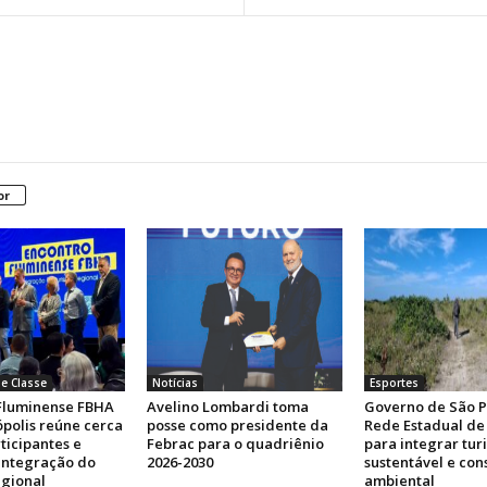
or
e Classe
Notícias
Esportes
Fluminense FBHA
Avelino Lombardi toma
Governo de São P
polis reúne cerca
posse como presidente da
Rede Estadual de 
ticipantes e
Febrac para o quadriênio
para integrar tur
 integração do
2026-2030
sustentável e co
egional
ambiental