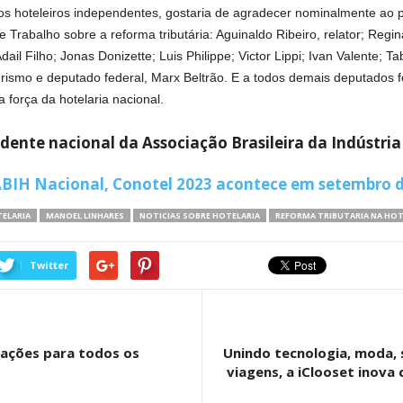
os hoteleiros independentes, gostaria de agradecer nominalmente ao
 Trabalho sobre a reforma tributária: Aguinaldo Ribeiro, relator; Reg
ail Filho; Jonas Donizette; Luis Philippe; Victor Lippi; Ivan Valente;
urismo e deputado federal, Marx Beltrão. E a todos demais deputados
força da hotelaria nacional.
dente nacional da Associação Brasileira da Indústria
BIH Nacional, Conotel 2023 acontece em setembro d
TELARIA
MANOEL LINHARES
NOTICIAS SOBRE HOTELARIA
REFORMA TRIBUTARIA NA HOT
Twitter
rações para todos os
Unindo tecnologia, moda, 
viagens, a iClooset inova