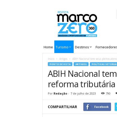
Revista
Marco
Zero
Home
Turismo
Destinos
Fornecedore
Início
Artigos
ABIH Nacional tem seus pleitos atendi
PONTO DE VISTA
ARTIGOS
POLÍTICAS SETORIAI
ABIH Nacional tem 
reforma tributária
Por
Redação
-
7 de julho de 2023
790
COMPARTILHAR
Facebook