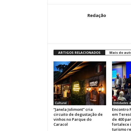
Redação
ARTIGOS RELACIONADOS
Mais do aut
Cultural
Entidades d
“Janela Jolimont” cria
Encontro 
circuito de degustação de
em Teresó
vinhos no Parque do
de 400 par
Caracol
fortalece
turismo r