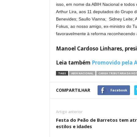
isso, em nome da ABIH Nacional e todos 
Arthur Lira, aos 11 deputados do Grupo de
Benevides; Saullo Vianna; Sidney Leite; Ad
Fokus, ao nosso amigo, ex-ministro do T
favoravelmente à reforma reconhecendo a 
Manoel Cardoso Linhares, presi
Leia também
Promovido pela A
TAGS
ABIH NACIONAL
CARGA TRIBUTARIA DA HO
COMPARTILHAR
Facebook
Artigo anterior
Festa do Peão de Barretos tem at
estilos e idades