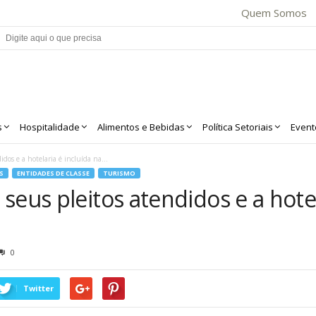
Quem Somos
s
Hospitalidade
Alimentos e Bebidas
Política Setoriais
Event
dos e a hotelaria é incluída na...
S
ENTIDADES DE CLASSE
TURISMO
seus pleitos atendidos e a hotel
0
Twitter