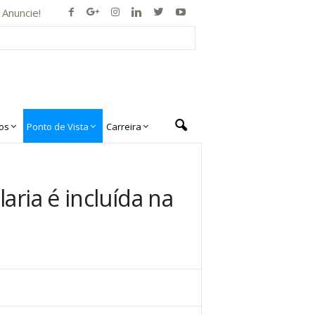
Anuncie!
os
Ponto de Vista
Carreira
aria é incluída na