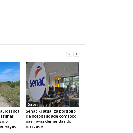
Cursos
aulo lança
Senac RJ atualiza portfólio
Trilhas
de hospitalidade com foco
ismo
nas novas demandas do
nservação
mercado