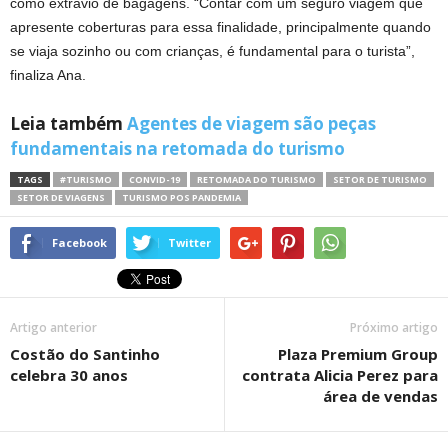
como extravio de bagagens. “Contar com um seguro viagem que
apresente coberturas para essa finalidade, principalmente quando
se viaja sozinho ou com crianças, é fundamental para o turista”,
finaliza Ana.
Leia também
Agentes de viagem são peças
fundamentais na retomada do turismo
TAGS
#TURISMO
CONVID-19
RETOMADA DO TURISMO
SETOR DE TURISMO
SETOR DE VIAGENS
TURISMO POS PANDEMIA
Facebook
Twitter
Artigo anterior
Próximo artigo
Costão do Santinho
Plaza Premium Group
celebra 30 anos
contrata Alicia Perez para
área de vendas