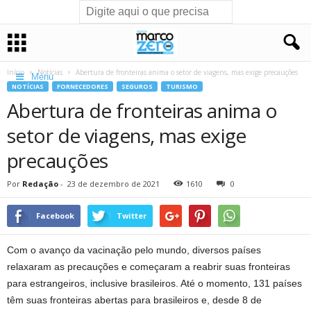
Início
Notícias
Abertura de fronteiras anima o setor de viagens, mas exige precauções
Menu
NOTÍCIAS
FORNECEDORES
SEGUROS
TURISMO
Abertura de fronteiras anima o
setor de viagens, mas exige
precauções
Por
Redação
-
23 de dezembro de 2021
1610
0
Facebook
Twitter
Com o avanço da vacinação pelo mundo, diversos países
relaxaram as precauções e começaram a reabrir suas fronteiras
para estrangeiros, inclusive brasileiros. Até o momento, 131 países
têm suas fronteiras abertas para brasileiros e, desde 8 de