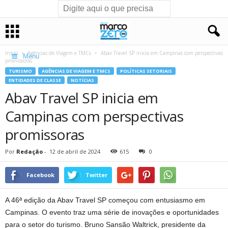
Início
Agências de Viagem e TMCs
Abav Travel SP inicia em Campinas com perspectivas
Menu
promissoras
TURISMO
AGÊNCIAS DE VIAGEM E TMCS
POLÍTICAS SETORIAIS
ENTIDADES DE CLASSE
NOTÍCIAS
Abav Travel SP inicia em
Campinas com perspectivas
promissoras
Por
Redação
-
12 de abril de 2024
615
0
Facebook
Twitter
A 46ª edição da Abav Travel SP começou com entusiasmo em
Campinas. O evento traz uma série de inovações e oportunidades
para o setor do turismo. Bruno Sansão Waltrick, presidente da