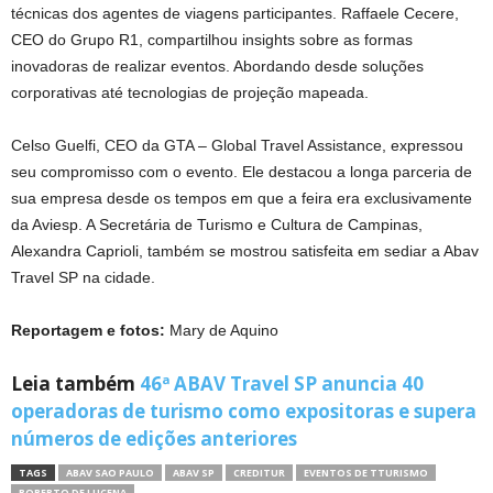
técnicas dos agentes de viagens participantes. Raffaele Cecere,
CEO do Grupo R1, compartilhou insights sobre as formas
inovadoras de realizar eventos. Abordando desde soluções
corporativas até tecnologias de projeção mapeada.
Celso Guelfi, CEO da GTA – Global Travel Assistance, expressou
seu compromisso com o evento. Ele destacou a longa parceria de
sua empresa desde os tempos em que a feira era exclusivamente
da Aviesp. A Secretária de Turismo e Cultura de Campinas,
Alexandra Caprioli, também se mostrou satisfeita em sediar a Abav
Travel SP na cidade.
Reportagem e fotos:
Mary de Aquino
Leia também
46ª ABAV Travel SP anuncia 40
operadoras de turismo como expositoras e supera
números de edições anteriores
TAGS
ABAV SAO PAULO
ABAV SP
CREDITUR
EVENTOS DE TTURISMO
ROBERTO DE LUCENA