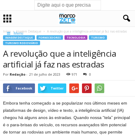
Início
Imagem Destaque
A revolução que a inteligência artificial já faz nas estradas
Menu
IMAGEM DESTAQUE
FORNECEDORES
TECNOLOGIA
TURISMO
TURISMO RODOVIÁRIO
A revolução que a inteligência
artificial já faz nas estradas
Por
Redação
-
21 de julho de 2023
971
0
Facebook
Twitter
Embora tenha começado a se popularizar nos últimos meses em
plataformas de design, vídeo e texto, a inteligência artificial (IA)
chegou há alguns anos às estradas. Quando nossa “tela” principal
é o para-brisas do veículo, os recursos avançados têm potencial
de tornar as rodovias um ambiente mais humano, que permite