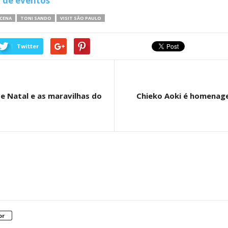
r de eventos
CENA
TONI SANDO
VISIT SÃO PAULO
Twitter
e Natal e as maravilhas do
Chieko Aoki é homenage
or