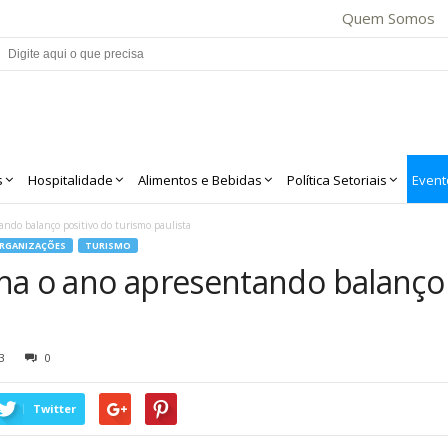
Quem Somos
s
Hospitalidade
Alimentos e Bebidas
Política Setoriais
Event
ando balanço positivo do turismo paulista
RGANIZAÇÕES
TURISMO
ha o ano apresentando balanço 
3
0
Twitter