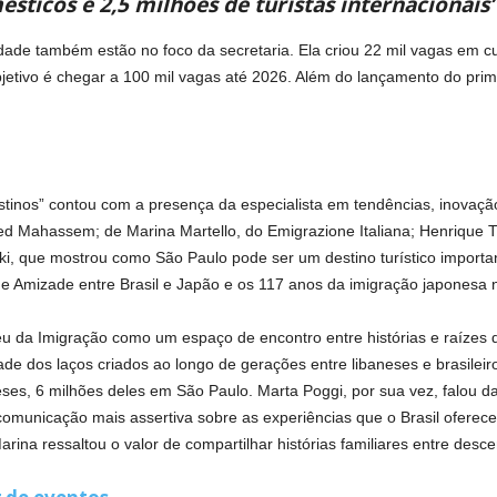
ésticos e 2,5 milhões de turistas internacionais
idade também estão no foco da secretaria. Ela criou 22 mil vagas em 
etivo é chegar a 100 mil vagas até 2026. Além do lançamento do primeiro
stinos” contou com a presença da especialista em tendências, inovação
haled Mahassem; de Marina Martello, do Emigrazione Italiana; Henrique
ki, que mostrou como São Paulo pode ser um destino turístico importa
 Amizade entre Brasil e Japão e os 117 anos da imigração japonesa 
eu da Imigração como um espaço de encontro entre histórias e raízes
de dos laços criados ao longo de gerações entre libaneses e brasileir
ses, 6 milhões deles em São Paulo. Marta Poggi, por sua vez, falou d
omunicação mais assertiva sobre as experiências que o Brasil oferec
ina ressaltou o valor de compartilhar histórias familiares entre desc