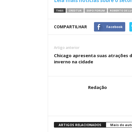
Leia mais notícias sobre o seto
TAGS
CREDTUR
EXPO FORUM
ROBERTO DE LU
COMPARTILHAR
Facebook
Artigo anterior
Chicago apresenta suas atrações d
inverno na cidade
Redação
ARTIGOS RELACIONADOS
Mais do aut