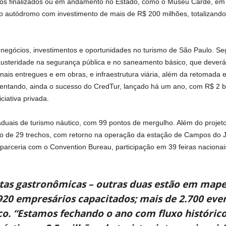
etos finalizados ou em andamento no Estado, como o Museu Carde, em
vo autódromo com investimento de mais de R$ 200 milhões, totalizando
 negócios, investimentos e oportunidades no turismo de São Paulo. Se
a, austeridade na segurança pública e no saneamento básico, que dever
nais entregues e em obras, e infraestrutura viária, além da retomada 
alientando, ainda o sucesso do CredTur, lançado há um ano, com R$ 2 
ciativa privada.
aduais de turismo náutico, com 99 pontos de mergulho. Além do projet
ação de 29 trechos, com retorno na operação da estação de Campos do
arceria com o Convention Bureau, participação em 39 feiras nacionais
otas gastronômicas – outras duas estão em map
920 empresários capacitados; mais de 2.700 ev
ico. “Estamos fechando o ano com fluxo históric