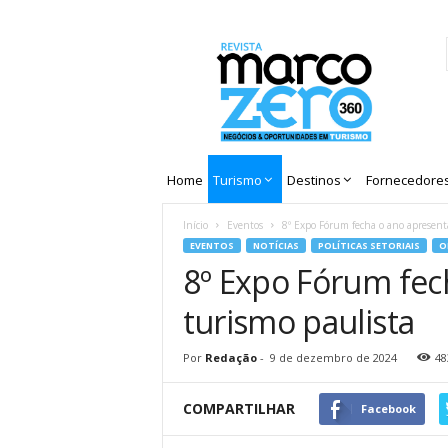
Revista
Marco
Zero
Home
Turismo
Destinos
Fornecedore
Início
Eventos
8º Expo Fórum fecha o ano apresent
EVENTOS
NOTÍCIAS
POLÍTICAS SETORIAIS
O
8º Expo Fórum fec
turismo paulista
Por
Redação
-
9 de dezembro de 2024
48
COMPARTILHAR
Facebook