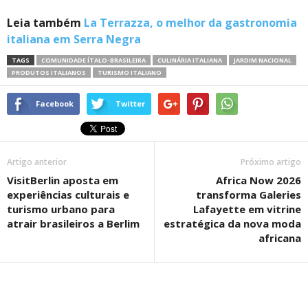
Leia também
La Terrazza, o melhor da gastronomia
italiana em Serra Negra
TAGS
COMUNIDADE ÍTALO-BRASILEIRA
CULINÁRIA ITALIANA
JARDIM NACIONAL
PRODUTOS ITALIANOS
TURISMO ITALIANO
Facebook
Twitter
Artigo anterior
Próximo artigo
VisitBerlin aposta em
Africa Now 2026
experiências culturais e
transforma Galeries
turismo urbano para
Lafayette em vitrine
atrair brasileiros a Berlim
estratégica da nova moda
africana