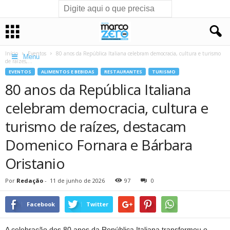
Início
Eventos
80 anos da República Italiana celebram democracia, cultura e turismo
Menu
de raízes,...
EVENTOS
ALIMENTOS E BEBIDAS
RESTAURANTES
TURISMO
80 anos da República Italiana
celebram democracia, cultura e
turismo de raízes, destacam
Domenico Fornara e Bárbara
Oristanio
Por
Redação
-
11 de junho de 2026
97
0
Facebook
Twitter
A celebração dos 80 anos da República Italiana transformou o