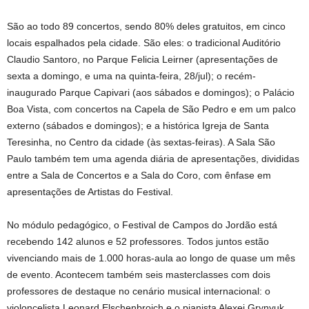
São ao todo 89 concertos, sendo 80% deles gratuitos, em cinco
locais espalhados pela cidade. São eles: o tradicional Auditório
Claudio Santoro, no Parque Felicia Leirner (apresentações de
sexta a domingo, e uma na quinta-feira, 28/jul); o recém-
inaugurado Parque Capivari (aos sábados e domingos); o Palácio
Boa Vista, com concertos na Capela de São Pedro e em um palco
externo (sábados e domingos); e a histórica Igreja de Santa
Teresinha, no Centro da cidade (às sextas-feiras). A Sala São
Paulo também tem uma agenda diária de apresentações, divididas
entre a Sala de Concertos e a Sala do Coro, com ênfase em
apresentações de Artistas do Festival.
No módulo pedagógico, o Festival de Campos do Jordão está
recebendo 142 alunos e 52 professores. Todos juntos estão
vivenciando mais de 1.000 horas-aula ao longo de quase um mês
de evento. Acontecem também seis masterclasses com dois
professores de destaque no cenário musical internacional: o
violoncelista Leonard Elschenbroich e o pianista Alexei Grynyuk