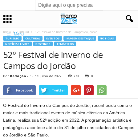
Início
Cultural
52º Festival de Inverno de Campos do Jordão
Menu
TURISMO
CULTURAL
EVENTOS
IMAGEM DESTAQUE
NOTÍCIAS
NOTÍCIAS LIVRES
DESTINOS
TEMÁTICOS
52º Festival de Inverno de
Campos do Jordão
Por
Redação
-
19 de julho de 2022
779
0
Facebook
Twitter
O Festival de Inverno de Campos do Jordão, reconhecido como o
maior e mais tradicional evento de música clássica da América
Latina, realiza sua 52ª edição em 2022. A programação artística e
pedagógica acontece até o dia 31 de julho nas cidades de Campos
do Jordão e São Paulo.