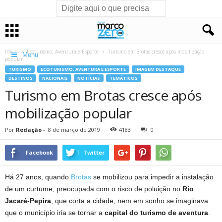
Início
Ecoturismo, Aventura e Esporte
Turismo em Brotas cresce após mobilização
Menu
popular
TURISMO
ECOTURISMO, AVENTURA E ESPORTE
IMAGEM DESTAQUE
DESTINOS
NACIONAIS
NOTÍCIAS
TEMÁTICOS
Turismo em Brotas cresce após
mobilização popular
Por
Redação
-
8 de março de 2019
4183
0
Facebook
Twitter
Há 27 anos, quando
Brotas
se mobilizou para impedir a instalação
de um curtume, preocupada com o risco de poluição no
Rio
Jacaré-Pepira
, que corta a cidade, nem em sonho se imaginava
que o município iria se tornar a
capital do turismo de aventura
.