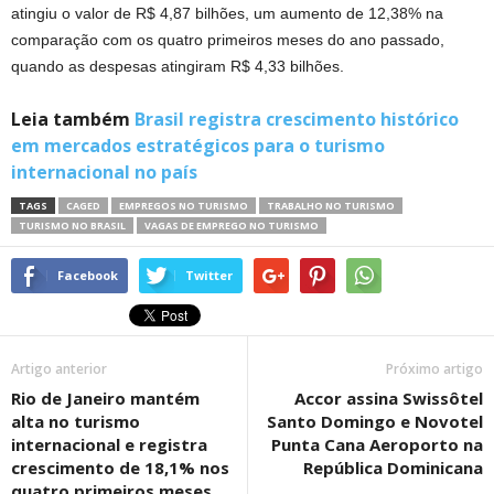
atingiu o valor de R$ 4,87 bilhões, um aumento de 12,38% na
comparação com os quatro primeiros meses do ano passado,
quando as despesas atingiram R$ 4,33 bilhões.
Leia também
Brasil registra crescimento histórico
em mercados estratégicos para o turismo
internacional no país
TAGS
CAGED
EMPREGOS NO TURISMO
TRABALHO NO TURISMO
TURISMO NO BRASIL
VAGAS DE EMPREGO NO TURISMO
Facebook
Twitter
Artigo anterior
Próximo artigo
Rio de Janeiro mantém
Accor assina Swissôtel
alta no turismo
Santo Domingo e Novotel
internacional e registra
Punta Cana Aeroporto na
crescimento de 18,1% nos
República Dominicana
quatro primeiros meses