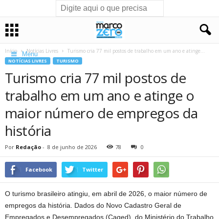
Início
Notícias Livres
Turismo cria 77 mil postos de trabalho em um ano e atinge...
Menu
NOTÍCIAS LIVRES
TURISMO
Turismo cria 77 mil postos de
trabalho em um ano e atinge o
maior número de empregos da
história
Por
Redação
-
8 de junho de 2026
78
0
Facebook
Twitter
O turismo brasileiro atingiu, em abril de 2026, o maior número de
empregos da história. Dados do Novo Cadastro Geral de
Empregados e Desempregados (Caged), do Ministério do Trabalho