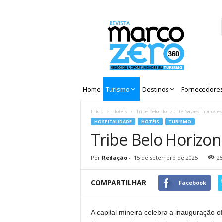
Revista
Marco
Zero
Home
Turismo
Destinos
Fornecedore
Início
Hotéis
Tribe Belo Horizonte Savassi marca es
HOSPITALIDADE
HOTÉIS
TURISMO
Tribe Belo Horizon
Por
Redação
-
15 de setembro de 2025
2
COMPARTILHAR
Facebook
A capital mineira celebra a inauguração o