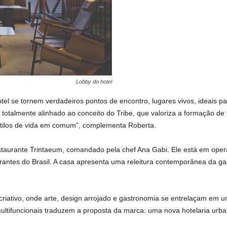
Lobby do hotel
otel se tornem verdadeiros pontos de encontro, lugares vivos, ideais
tá totalmente alinhado ao conceito do Tribe, que valoriza a formação d
estilos de vida em comum”, complementa Roberta.
estaurante Trintaeum, comandado pela chef Ana Gabi. Ele está em ope
antes do Brasil. A casa apresenta uma releitura contemporânea da g
criativo, onde arte, design arrojado e gastronomia se entrelaçam em 
ultifuncionais traduzem a proposta da marca: uma nova hotelaria urba