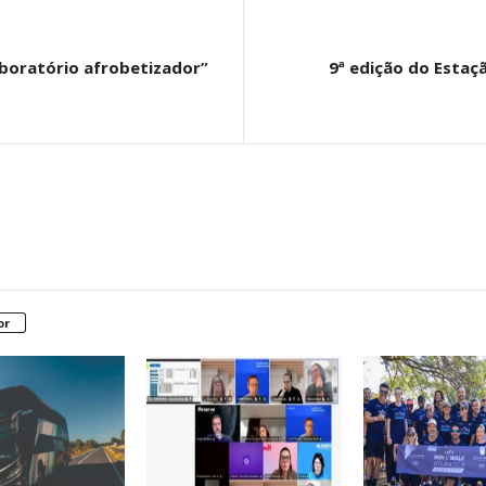
aboratório afrobetizador”
9ª edição do Estaç
or