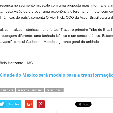
 presença no segmento midscale com uma proposta mais informal e af
a nossa visão de oferecer uma experiência diferente: um hotel com con
inâmicas do país”, comenta Olivier Hick, COO da Accor Brasil para a 
al, com raízes históricas muito fortes. Trazer o primeiro Tribe do Brasi
oupagem diferente, uma fachada icônica e um conceito único. Estamo
avassi”, conclui Guilherme Mendes, gerente geral da unidade.
 Belo Horizonte – MG
 Cidade do México será modelo para a transformação
 HORIZONTE
PRAÇA DA LIBERDADE
TRIBE HOTEL
Twitter