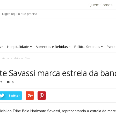
Quem Somos
s
Hospitalidade
Alimentos e Bebidas
Política Setoriais
Event
treia da bandeira no Brasil
te Savassi marca estreia da band
57
0
Twitter
ficial do Tribe Belo Horizonte Savassi, representando a estreia da marc