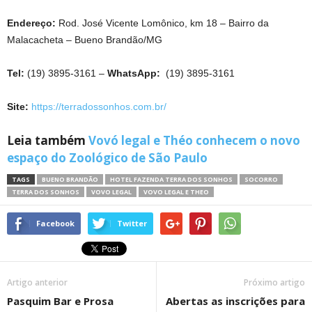
Endereço:
Rod. José Vicente Lomônico, km 18 – Bairro da
Malacacheta – Bueno Brandão/MG
Tel:
(19) 3895-3161 –
WhatsApp:
(19) 3895-3161
Site:
https://terradossonhos.com.br/
Leia também
Vovó legal e Théo conhecem o novo
espaço do Zoológico de São Paulo
TAGS
BUENO BRANDÃO
HOTEL FAZENDA TERRA DOS SONHOS
SOCORRO
TERRA DOS SONHOS
VOVO LEGAL
VOVO LEGAL E THEO
Facebook
Twitter
Artigo anterior
Próximo artigo
Pasquim Bar e Prosa
Abertas as inscrições para