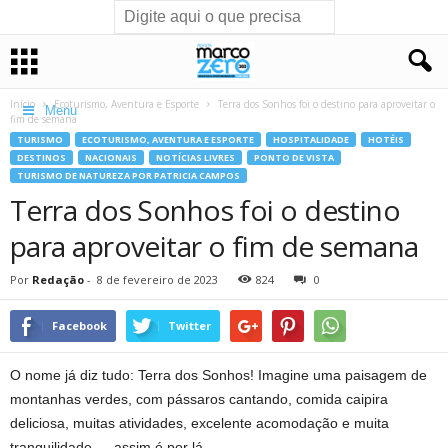
Início
Ecoturismo, Aventura e Esporte
Terra dos Sonhos foi o destino para aproveitar o
Menu
fim de semana
TURISMO
ECOTURISMO, AVENTURA E ESPORTE
HOSPITALIDADE
HOTÉIS
DESTINOS
NACIONAIS
NOTÍCIAS LIVRES
PONTO DE VISTA
TURISMO DE NATUREZA POR PATRICIA CAMPOS
Terra dos Sonhos foi o destino
para aproveitar o fim de semana
Por
Redação
-
8 de fevereiro de 2023
824
0
Facebook
Twitter
O nome já diz tudo: Terra dos Sonhos! Imagine uma paisagem de
montanhas verdes, com pássaros cantando, comida caipira
deliciosa, muitas atividades, excelente acomodação e muita
tranquilidade… assim é por lá.