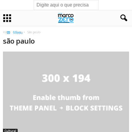
Início
Tags
São paulo
Menu
são paulo
Cultural