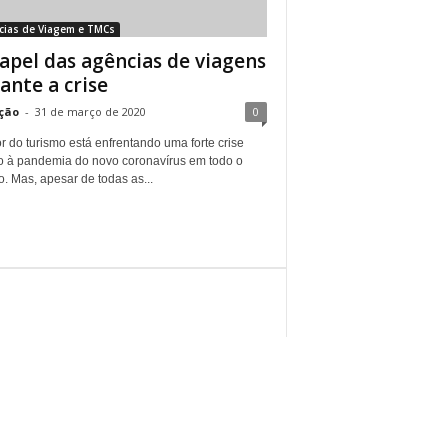
cias de Viagem e TMCs
apel das agências de viagens
ante a crise
ção
-
31 de março de 2020
0
r do turismo está enfrentando uma forte crise
o à pandemia do novo coronavírus em todo o
. Mas, apesar de todas as...