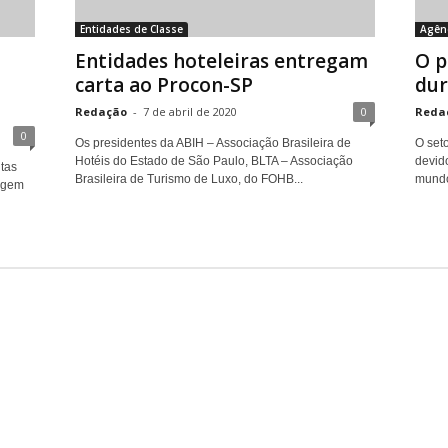
Entidades de Classe
Agên
Entidades hoteleiras entregam
O p
carta ao Procon-SP
dur
Redação
-
7 de abril de 2020
0
Reda
0
Os presidentes da ABIH – Associação Brasileira de
O seto
Hotéis do Estado de São Paulo, BLTA – Associação
devid
tas
Brasileira de Turismo de Luxo, do FOHB...
mundo
agem