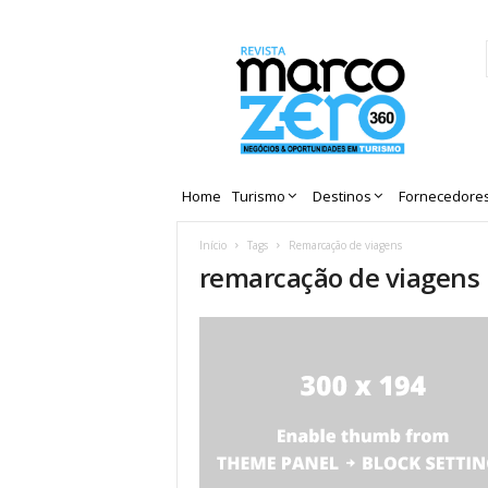
Revista
Marco
Zero
Home
Turismo
Destinos
Fornecedore
Início
Tags
Remarcação de viagens
remarcação de viagens