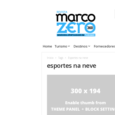
Revista
Marco
Zero
Home
Turismo
Destinos
Fornecedore
Início
Tags
Esportes na neve
esportes na neve