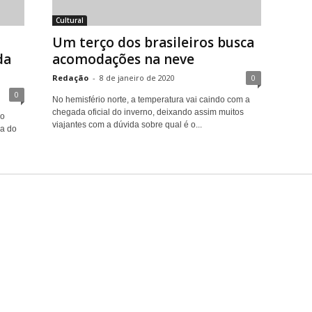
Cultural
Um terço dos brasileiros busca
da
acomodações na neve
Redação
-
8 de janeiro de 2020
0
0
No hemisfério norte, a temperatura vai caindo com a
chegada oficial do inverno, deixando assim muitos
io
viajantes com a dúvida sobre qual é o...
ra do