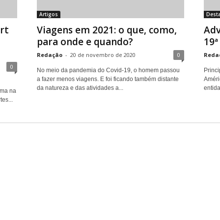
Artigos
Dest
rt
Viagens em 2021: o que, como,
Adv
para onde e quando?
19ª
Redação
-
20 de novembro de 2020
0
Reda
0
No meio da pandemia do Covid-19, o homem passou
Princi
a fazer menos viagens. E foi ficando também distante
Améric
da natureza e das atividades a...
entid
rma na
es...