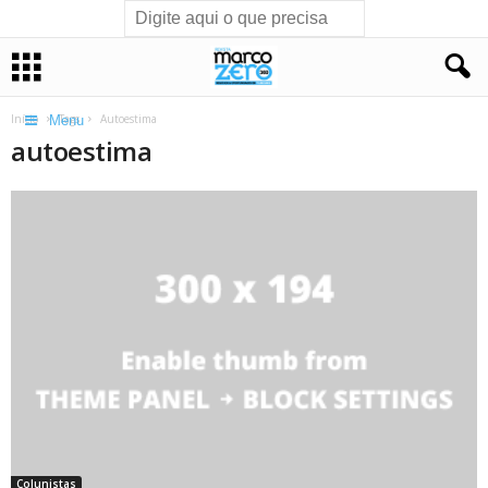
Início
Tags
Autoestima
Menu
autoestima
Colunistas