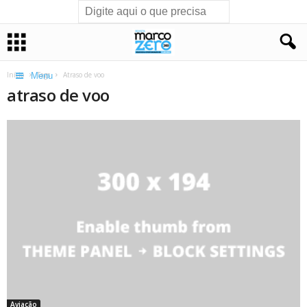
Início
Tags
Atraso de voo
Menu
atraso de voo
Aviação