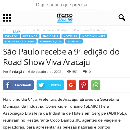
Início
Eventos
São Paulo recebe a 9ª edição do Road Show Viva Aracaju
Menu
EVENTOS
DESTINOS
NACIONAIS
NOTÍCIAS
NOTÍCIAS LIVRES
POLÍTICAS SETORIAIS
ORGANIZAÇÕES
TURISMO
São Paulo recebe a 9ª edição do
Road Show Viva Aracaju
Por
Redação
-
6 de outubro de 2022
651
0
Facebook
Twitter
No último dia 04, a Prefeitura de Aracaju, através da Secretaria
Municipal da Indústria, Comércio e Turismo (SEMICT) e a
Associação Brasileira da Indústria de Hotéis em Sergipe (ABIH-SE),
reuniram no Restaurante Coco Bambu JK, agentes de viagem e
operadoras, para apresentar as belezas naturais e pontos