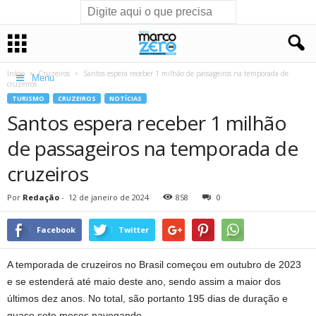
Início
Cruzeiros
Santos espera receber 1 milhão de passageiros na temporada de
Menu
cruzeiros
TURISMO
CRUZEIROS
NOTÍCIAS
Santos espera receber 1 milhão
de passageiros na temporada de
cruzeiros
Por
Redação
-
12 de janeiro de 2024
858
0
Facebook
Twitter
A temporada de cruzeiros no Brasil começou em outubro de 2023
e se estenderá até maio deste ano, sendo assim a maior dos
últimos dez anos. No total, são portanto 195 dias de duração e
quase sete meses navegando.