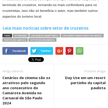
terminais de cruzeiros, tornando-os mais confortáveis para os
cruzeiristas, isso não só beneficia o setor, mas também outros
aspectos do turismo local.
Leia mais notícias sobre setor de cruzeiros
TAGS
#TURISMO
CRUZEIROS MARÍTIMOS
CRUZEIROS MARITIMOS NO BRASIL
PORTO DE SANTOS
SETOR DE CRUZEIROS
Facebook
Twitter
Artigo anterior
Próximo artigo
Cenários de cinema são os
Day Use em um resort
atrativos pelo segundo
pertinho da capital
ano consecutivo do
paulista
Camarote Avenida no
Carnaval de São Paulo
2024