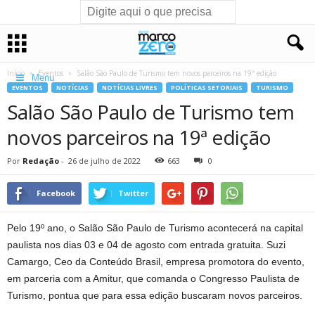
Início
Eventos
Salão São Paulo de Turismo tem novos parceiros na 19ª edição
Menu
EVENTOS
NOTÍCIAS
NOTÍCIAS LIVRES
POLÍTICAS SETORIAIS
TURISMO
Salão São Paulo de Turismo tem
novos parceiros na 19ª edição
Por
Redação
-
26 de julho de 2022
663
0
Facebook
Twitter
Pelo 19º ano, o Salão São Paulo de Turismo acontecerá na capital
paulista nos dias 03 e 04 de agosto com entrada gratuita. Suzi
Camargo, Ceo da Conteúdo Brasil, empresa promotora do evento,
em parceria com a Amitur, que comanda o Congresso Paulista de
Turismo, pontua que para essa edição buscaram novos parceiros.