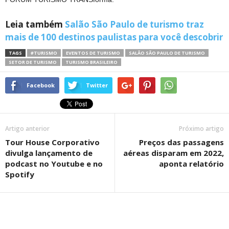
Leia também
Salão São Paulo de turismo traz
mais de 100 destinos paulistas para você descobrir
TAGS
#TURISMO
EVENTOS DE TURISMO
SALÃO SÃO PAULO DE TURISMO
SETOR DE TURISMO
TURISMO BRASILEIRO
Facebook
Twitter
Artigo anterior
Próximo artigo
Tour House Corporativo
Preços das passagens
divulga lançamento de
aéreas disparam em 2022,
podcast no Youtube e no
aponta relatório
Spotify