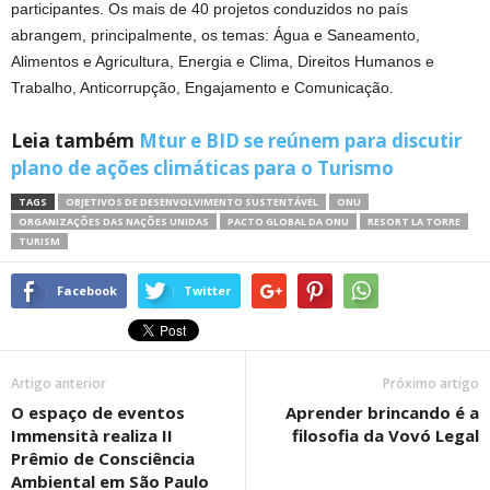
participantes. Os mais de 40 projetos conduzidos no país
abrangem, principalmente, os temas: Água e Saneamento,
Alimentos e Agricultura, Energia e Clima, Direitos Humanos e
Trabalho, Anticorrupção, Engajamento e Comunicação.
Leia também
Mtur e BID se reúnem para discutir
plano de ações climáticas para o Turismo
TAGS
OBJETIVOS DE DESENVOLVIMENTO SUSTENTÁVEL
ONU
ORGANIZAÇÕES DAS NAÇÕES UNIDAS
PACTO GLOBAL DA ONU
RESORT LA TORRE
TURISM
Facebook
Twitter
Artigo anterior
Próximo artigo
O espaço de eventos
Aprender brincando é a
Immensità realiza II
filosofia da Vovó Legal
Prêmio de Consciência
Ambiental em São Paulo