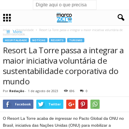
Início
Hospitalidade
Resort La Torre passa a integrar a maior iniciativa voluntária de
Menu
sustentabilidade...
HOSPITALIDADE
NOTÍCIAS
RESORTS
TURISMO
Resort La Torre passa a integrar a
maior iniciativa voluntária de
sustentabilidade corporativa do
mundo
Por
Redação
-
1 de agosto de 2023
696
0
Facebook
Twitter
O Resort La Torre acaba de ingressar no Pacto Global da ONU no
Brasil, iniciativa das Nações Unidas (ONU) para mobilizar a