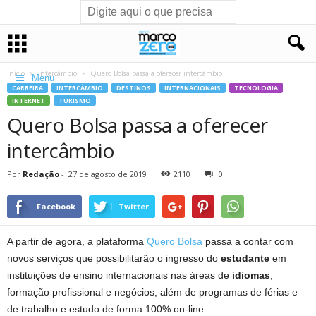
Início
Intercâmbio
Quero Bolsa passa a oferecer intercâmbio
Menu
CARREIRA
INTERCÂMBIO
DESTINOS
INTERNACIONAIS
TECNOLOGIA
INTERNET
TURISMO
Quero Bolsa passa a oferecer
intercâmbio
Por
Redação
-
27 de agosto de 2019
2110
0
Facebook
Twitter
A partir de agora, a plataforma
Quero Bolsa
passa a contar com
novos serviços que possibilitarão o ingresso do
estudante
em
instituições de ensino internacionais nas áreas de
idiomas
,
formação profissional e negócios, além de programas de férias e
de trabalho e estudo de forma 100% on-line.