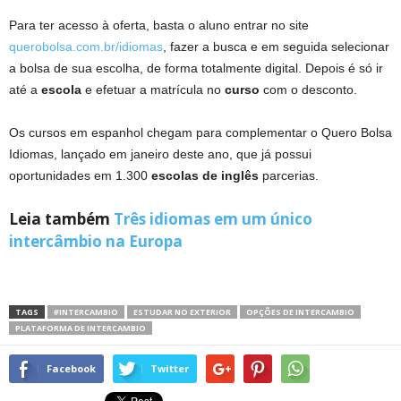
Para ter acesso à oferta, basta o aluno entrar no site
querobolsa.com.br/idiomas
, fazer a busca e em seguida selecionar
a bolsa de sua escolha, de forma totalmente digital. Depois é só ir
até a
escola
e efetuar a matrícula no
curso
com o desconto.
Os cursos em espanhol chegam para complementar o Quero Bolsa
Idiomas, lançado em janeiro deste ano, que já possui
oportunidades em 1.300
escolas de inglês
parcerias.
Leia também
Três idiomas em um único
intercâmbio na Europa
TAGS
#INTERCAMBIO
ESTUDAR NO EXTERIOR
OPÇÕES DE INTERCAMBIO
PLATAFORMA DE INTERCAMBIO
Facebook
Twitter