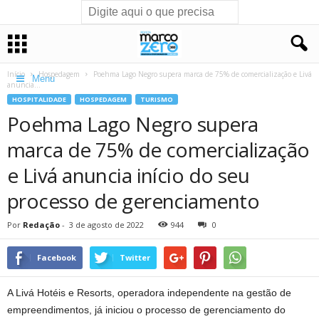
Início
Hospedagem
Poehma Lago Negro supera marca de 75% de comercialização e Livá
Menu
anuncia...
HOSPITALIDADE
HOSPEDAGEM
TURISMO
Poehma Lago Negro supera
marca de 75% de comercialização
e Livá anuncia início do seu
processo de gerenciamento
Por
Redação
-
3 de agosto de 2022
944
0
Facebook
Twitter
A Livá Hotéis e Resorts, operadora independente na gestão de
empreendimentos, já iniciou o processo de gerenciamento do