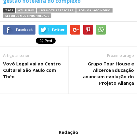
gestão hoteleira do complexo
TAGS
#TURISMO
LIVÁ HOTÉIS E RESORTS
POEHMA LAGO NEGRO
SETOR DE MULTIPROPRIEDADE
Facebook
Twitter
Artigo anterior
Próximo artigo
Vovó Legal vai ao Centro
Grupo Tour House e
Cultural São Paulo com
Alicerce Educação
Théo
anunciam evolução do
Projeto Aliança
Redação