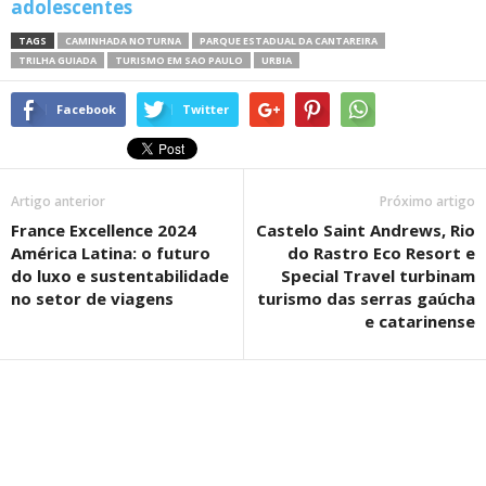
adolescentes
TAGS
CAMINHADA NOTURNA
PARQUE ESTADUAL DA CANTAREIRA
TRILHA GUIADA
TURISMO EM SAO PAULO
URBIA
Facebook
Twitter
Artigo anterior
Próximo artigo
France Excellence 2024
Castelo Saint Andrews, Rio
América Latina: o futuro
do Rastro Eco Resort e
do luxo e sustentabilidade
Special Travel turbinam
no setor de viagens
turismo das serras gaúcha
e catarinense