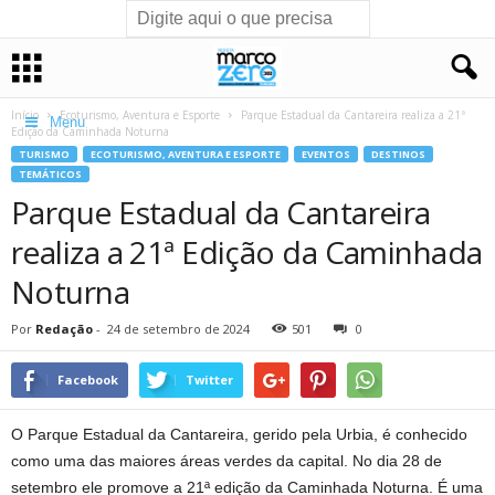
Início
Ecoturismo, Aventura e Esporte
Parque Estadual da Cantareira realiza a 21ª
Menu
Edição da Caminhada Noturna
TURISMO
ECOTURISMO, AVENTURA E ESPORTE
EVENTOS
DESTINOS
TEMÁTICOS
Parque Estadual da Cantareira
realiza a 21ª Edição da Caminhada
Noturna
Por
Redação
-
24 de setembro de 2024
501
0
Facebook
Twitter
O Parque Estadual da Cantareira, gerido pela Urbia, é conhecido
como uma das maiores áreas verdes da capital. No dia 28 de
setembro ele promove a 21ª edição da Caminhada Noturna. É uma