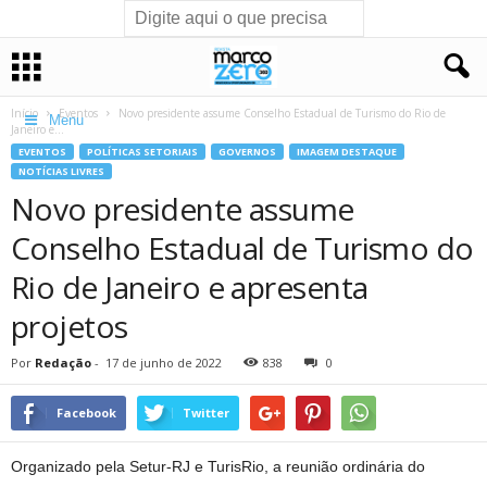
Início
Eventos
Novo presidente assume Conselho Estadual de Turismo do Rio de
Menu
Janeiro e...
EVENTOS
POLÍTICAS SETORIAIS
GOVERNOS
IMAGEM DESTAQUE
NOTÍCIAS LIVRES
Novo presidente assume
Conselho Estadual de Turismo do
Rio de Janeiro e apresenta
projetos
Por
Redação
-
17 de junho de 2022
838
0
Facebook
Twitter
Organizado pela Setur-RJ e TurisRio, a reunião ordinária do