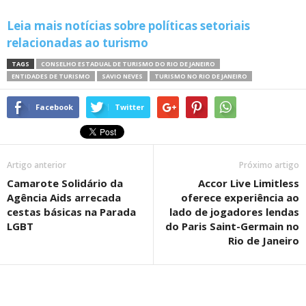
Leia mais notícias sobre políticas setoriais
relacionadas ao turismo
TAGS
CONSELHO ESTADUAL DE TURISMO DO RIO DE JANEIRO
ENTIDADES DE TURISMO
SAVIO NEVES
TURISMO NO RIO DE JANEIRO
Facebook
Twitter
Artigo anterior
Próximo artigo
Camarote Solidário da
Accor Live Limitless
Agência Aids arrecada
oferece experiência ao
cestas básicas na Parada
lado de jogadores lendas
LGBT
do Paris Saint-Germain no
Rio de Janeiro