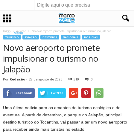
Início
Aviação
Novo aeroporto promete impulsionar o turismo no Jalapão
Menu
TURISMO
AVIAÇÃO
DESTINOS
NACIONAIS
NOTÍCIAS
Novo aeroporto promete
impulsionar o turismo no
Jalapão
Por
Redação
-
28 de agosto de 2025
319
0
Facebook
Twitter
Uma ótima notícia para os amantes do turismo ecológico e de
aventura. A partir de dezembro, o parque do Jalapão, principal
destino turístico do Tocantins, vai passar a ter um novo aeroporto
para receber ainda mais turistas no estado.