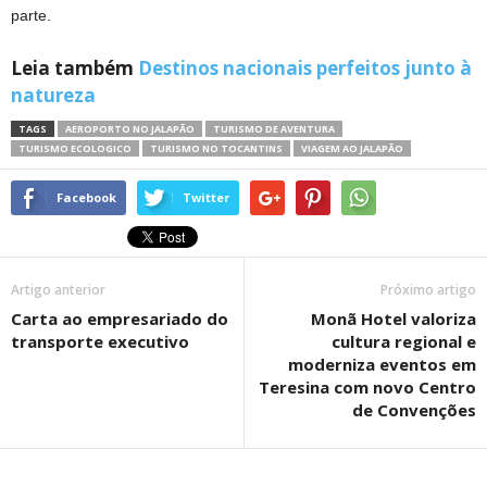
parte.
Leia também
Destinos nacionais perfeitos junto à
natureza
TAGS
AEROPORTO NO JALAPÃO
TURISMO DE AVENTURA
TURISMO ECOLOGICO
TURISMO NO TOCANTINS
VIAGEM AO JALAPÃO
Facebook
Twitter
Artigo anterior
Próximo artigo
Carta ao empresariado do
Monã Hotel valoriza
transporte executivo
cultura regional e
moderniza eventos em
Teresina com novo Centro
de Convenções