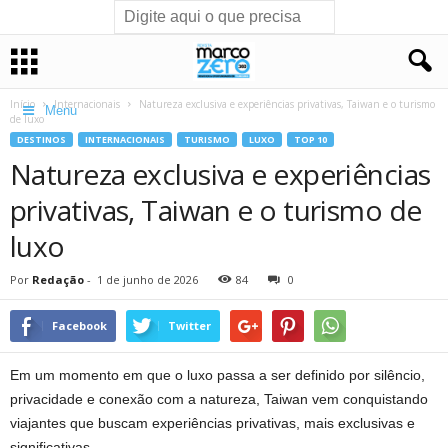
Início
Internacionais
Natureza exclusiva e experiências privativas, Taiwan e o turismo
Menu
de luxo
DESTINOS
INTERNACIONAIS
TURISMO
LUXO
TOP 10
Natureza exclusiva e experiências
privativas, Taiwan e o turismo de
luxo
Por
Redação
-
1 de junho de 2026
84
0
Facebook
Twitter
Em um momento em que o luxo passa a ser definido por silêncio,
privacidade e conexão com a natureza, Taiwan vem conquistando
viajantes que buscam experiências privativas, mais exclusivas e
significativas.