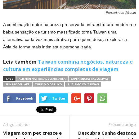
Ferrovia em Alishan
A combinação entre natureza preservada, infraestrutura moderna e
baixa sensação de turismo massificado torna Taiwan uma
alternativa cada vez mais atrativa para quem deseja explorar a
Ásia de forma mais intimista e personalizada.
Leia também
Taiwan combina negócios, natureza e
cultura em experiências completas de viagem
TAGS
ALISHAN NATIONAL SCENIC AREA
EXPERIENCIAS EXCLUSIVAS
SUN MOON LAKE
TURISMO DE LUXO
TURISMO EM TAIWAN
Facebook
Twitter
Artigo anterior
Próximo artigo
Viagem com pet cresce e
Descubra Cunha destaca