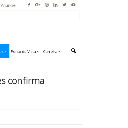
Anuncie!
os
Ponto de Vista
Carreira
es confirma