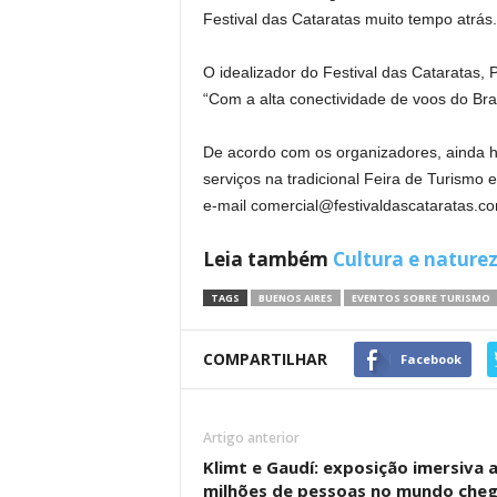
Festival das Cataratas muito tempo atrá
O idealizador do Festival das Cataratas, 
“Com a alta conectividade de voos do Brasi
De acordo com os organizadores, ainda h
serviços na tradicional Feira de Turismo
e-mail
comercial@festivaldascataratas.c
Leia também
Cultura e nature
TAGS
BUENOS AIRES
EVENTOS SOBRE TURISMO
COMPARTILHAR
Facebook
Artigo anterior
Klimt e Gaudí: exposição imersiva 
milhões de pessoas no mundo chega