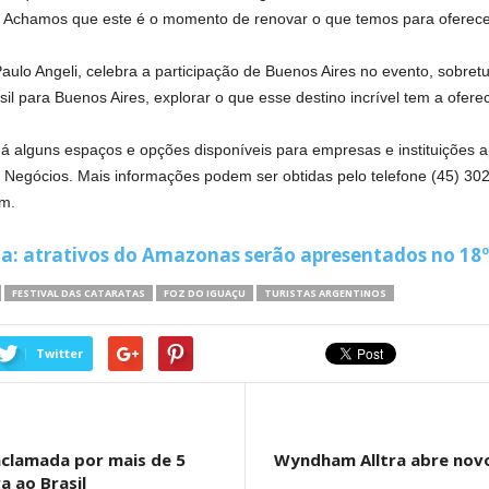
s. Achamos que este é o momento de renovar o que temos para oferece
Paulo Angeli, celebra a participação de Buenos Aires no evento, sobretu
l para Buenos Aires, explorar o que esse destino incrível tem a oferecer
á alguns espaços e opções disponíveis para empresas e instituições 
 e Negócios. Mais informações podem ser obtidas pelo telefone (45) 
om
.
za: atrativos do Amazonas serão apresentados no 18º
FESTIVAL DAS CATARATAS
FOZ DO IGUAÇU
TURISTAS ARGENTINOS
Twitter
aclamada por mais de 5
Wyndham Alltra abre novo
 ao Brasil