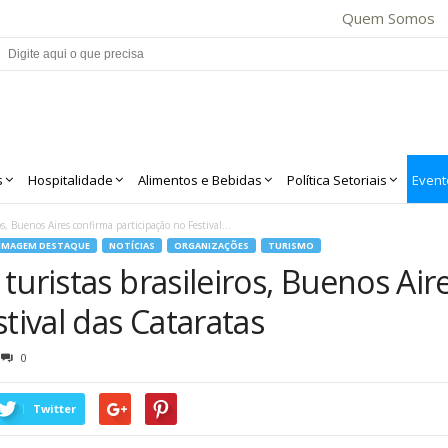
Quem Somos
s
Hospitalidade
Alimentos e Bebidas
Política Setoriais
Event
s, Buenos Aires confirma participação no Festival...
IMAGEM DESTAQUE
NOTÍCIAS
ORGANIZAÇÕES
TURISMO
turistas brasileiros, Buenos Air
tival das Cataratas
0
Twitter