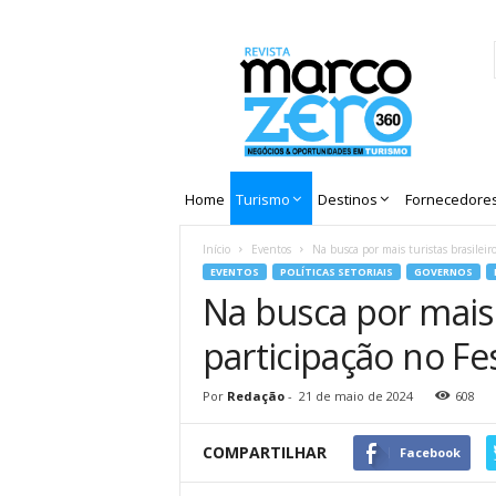
Revista
Marco
Zero
Home
Turismo
Destinos
Fornecedore
Início
Eventos
Na busca por mais turistas brasileiro
EVENTOS
POLÍTICAS SETORIAIS
GOVERNOS
Na busca por mais 
participação no Fes
Por
Redação
-
21 de maio de 2024
608
COMPARTILHAR
Facebook