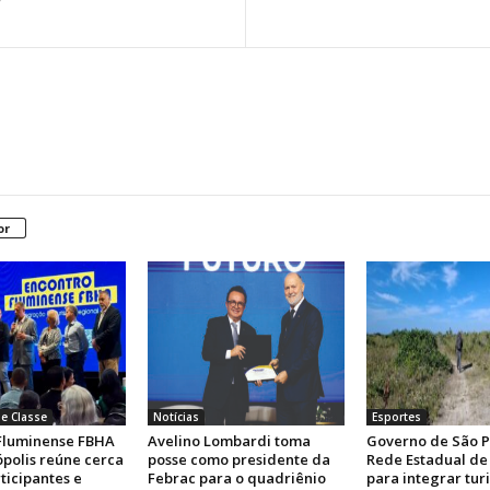
or
e Classe
Notícias
Esportes
Fluminense FBHA
Avelino Lombardi toma
Governo de São P
polis reúne cerca
posse como presidente da
Rede Estadual de 
ticipantes e
Febrac para o quadriênio
para integrar tur