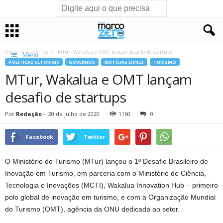
Início
Governos
MTur, Wakalua e OMT lançam desafio de startups
Menu
POLÍTICAS SETORIAIS
GOVERNOS
NOTÍCIAS LIVRES
TURISMO
MTur, Wakalua e OMT lançam
desafio de startups
Por
Redação
-
20 de julho de 2020
1160
0
Facebook
Twitter
O Ministério do Turismo (MTur) lançou o 1º Desafio Brasileiro de
Inovação em Turismo, em parceria com o Ministério de Ciência,
Tecnologia e Inovações (MCTI), Wakalua Innovation Hub – primeiro
polo global de inovação em turismo, e com a Organização Mundial
do Turismo (OMT), agência da ONU dedicada ao setor.