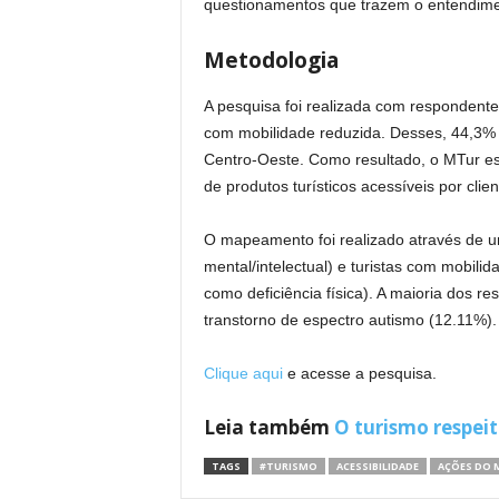
questionamentos que trazem o entendiment
Metodologia
A pesquisa foi realizada com respondente
com mobilidade reduzida. Desses, 44,3% 
Centro-Oeste. Como resultado, o MTur es
de produtos turísticos acessíveis por clien
O mapeamento foi realizado através de um
mental/intelectual) e turistas com mobili
como deficiência física). A maioria dos r
transtorno de espectro autismo (12.11%).
Clique aqui
e acesse a pesquisa.
Leia também
O turismo respei
TAGS
#TURISMO
ACESSIBILIDADE
AÇÕES DO 