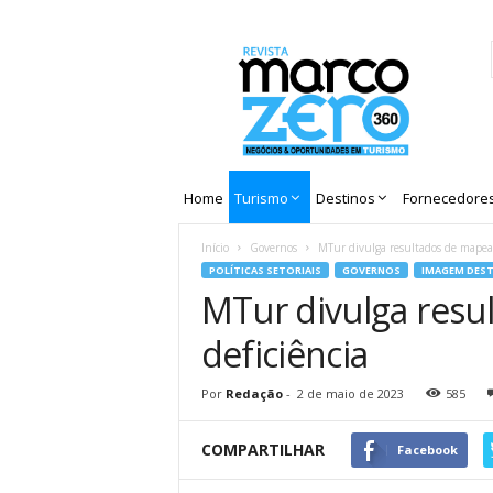
Revista
Marco
Zero
Home
Turismo
Destinos
Fornecedore
Início
Governos
MTur divulga resultados de mapeam
POLÍTICAS SETORIAIS
GOVERNOS
IMAGEM DES
MTur divulga resu
deficiência
Por
Redação
-
2 de maio de 2023
585
COMPARTILHAR
Facebook