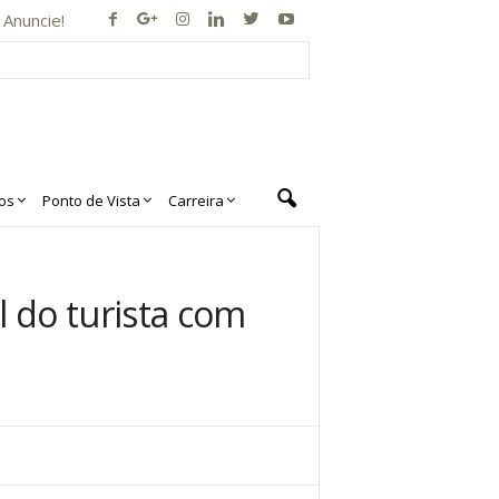
Anuncie!
os
Ponto de Vista
Carreira
 do turista com