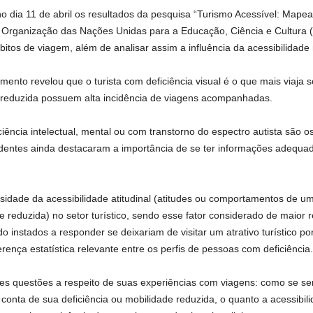
no dia 11 de abril os resultados da pesquisa “Turismo Acessível: Mapea
a Organização das Nações Unidas para a Educação, Ciência e Cultura (
ábitos de viagem, além de analisar assim a influência da acessibilidade 
mento revelou que o turista com deficiência visual é o que mais viaja
ade reduzida possuem alta incidência de viagens acompanhadas.
iência intelectual, mental ou com transtorno do espectro autista são
ntes ainda destacaram a importância de se ter informações adequada
ade da acessibilidade atitudinal (atitudes ou comportamentos de 
reduzida) no setor turístico, sendo esse fator considerado de maior re
instados a responder se deixariam de visitar um atrativo turístico por
rença estatística relevante entre os perfis de pessoas com deficiência.
 questões a respeito de suas experiências com viagens: como se sent
conta de sua deficiência ou mobilidade reduzida, o quanto a acessibilid