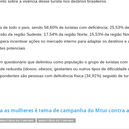
o sobre a vivência desse turista nos destinos brasileiros.
s de todo o país, sendo 58,60% de turistas com deficiência; 25,53% de
são da região Sudeste; 17,54% da região Norte; 15,53% da região No
pera incentivar ações no mercado interno para adaptar os destinos e
tes potenciais.
 questionário que delimitou como população o grupo de turistas com def
dade reduzida (idosos; obesos; gestantes ou outros tipos de dificulda
espondentes são pessoas com deficiência física (34,91%) seguido de turi
ta as mulheres é tema de campanha do Mtur contra a
MINISTERIO DO TURISMO
MINISTÉRIO DO TURISMO