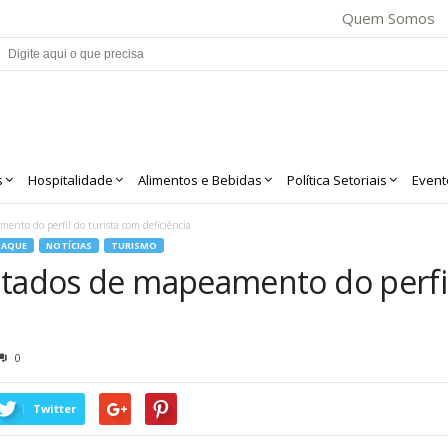
Quem Somos
s
Hospitalidade
Alimentos e Bebidas
Política Setoriais
Event
ento do perfil do turista com deficiência
TAQUE
NOTÍCIAS
TURISMO
ltados de mapeamento do perfil
0
Twitter