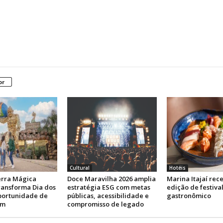
or
Cultural
Hotéis
rra Mágica
Doce Maravilha 2026 amplia
Marina Itajaí rec
transforma Dia dos
estratégia ESG com metas
edição de festiva
portunidade de
públicas, acessibilidade e
gastronômico
em
compromisso de legado