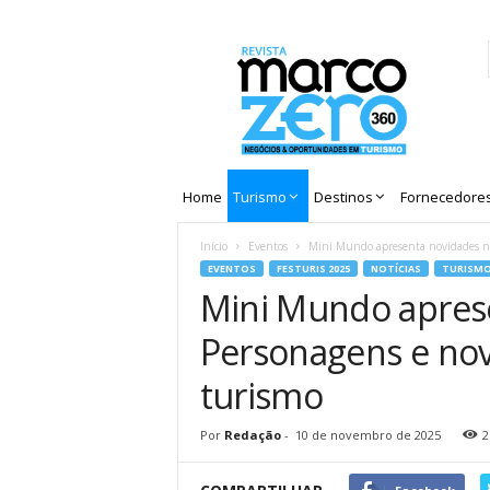
Revista
Marco
Zero
Home
Turismo
Destinos
Fornecedore
Início
Eventos
Mini Mundo apresenta novidades no 
EVENTOS
FESTURIS 2025
NOTÍCIAS
TURISM
Mini Mundo aprese
Personagens e nov
turismo
Por
Redação
-
10 de novembro de 2025
2