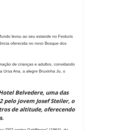
 Mundo levou ao seu estande no Festuris
vência oferecida no novo Bosque dos
inação de crianças e adultos, convidando
 Ursa Ana, a alegre Bruxinha Ju, o
Hotel Belvedere, uma das
pelo jovem Josef Steiler, o
tros de altitude, oferecendo
s.
e “007 contra Goldfingerˮ (1964), da