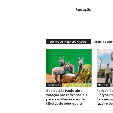
Redação
ARTIGOS RELACIONADOS
Mais do aut
Temáticos
Notícias
Zoo de São Paulo abre
Parque Te
votação nas redes sociais
Florybal 
para escolher nomes de
Pais em o
filhotes de lobo-guará
fazer o b