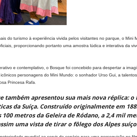
ais do turismo à experiência vivida pelos visitantes no parque, o Mini
iais, proporcionando portanto uma amostra lúdica e interativa da vi
rativo e contemplativo, o Bosque foi concebido para despertar a imag
icônicos personagens do Mini Mundo: o sonhador Urso Gui, a talentosa
osa Princesa Rafa.
e também apresentou sua mais nova réplica: o 
cas da Suíça. Construído originalmente em 1882 
s 100 metros da Geleira de Ródano, a 2,4 mil me
ssim uma vista de tirar o fôlego dos Alpes suíço
toriedade mundial ao servir de cenário para uma perseguição no film