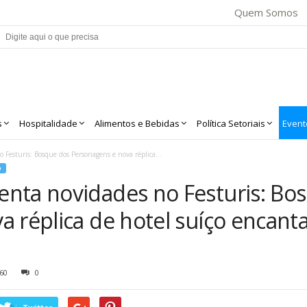
Quem Somos
s
Hospitalidade
Alimentos e Bebidas
Política Setoriais
Event
Festuris: Bosque dos Personagens e nova réplica...
O
nta novidades no Festuris: Bo
a réplica de hotel suíço encant
60
0