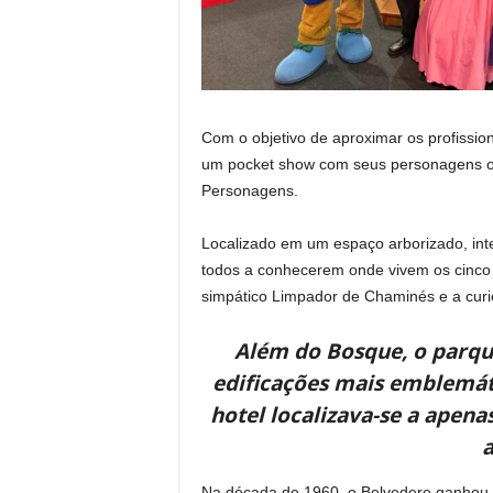
Com o objetivo de aproximar os profission
um pocket show com seus personagens ofic
Personagens.
Localizado em um espaço arborizado, inte
todos a conhecerem onde vivem os cinco 
simpático Limpador de Chaminés e a curi
Além do Bosque, o parqu
edificações mais emblemáti
hotel localizava-se a apena
a
Na década de 1960, o Belvedere ganhou no