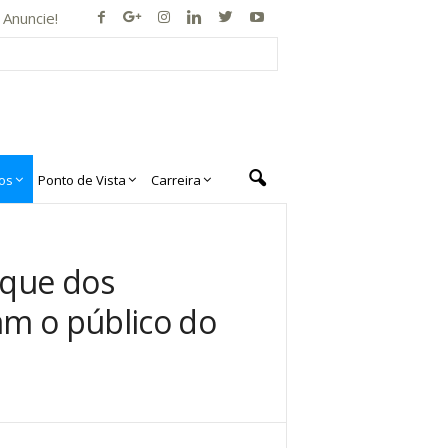
Anuncie!
os
Ponto de Vista
Carreira
sque dos
am o público do