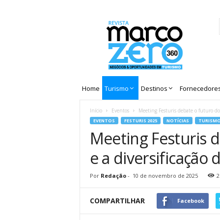
Revista
Marco
Zero
Home
Turismo
Destinos
Fornecedore
Início
Eventos
Meeting Festuris debate o futuro do t
EVENTOS
FESTURIS 2025
NOTÍCIAS
TURISM
Meeting Festuris de
e a diversificação 
Por
Redação
-
10 de novembro de 2025
2
COMPARTILHAR
Facebook