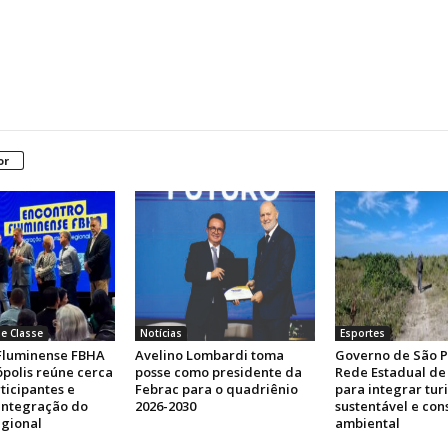
or
e Classe
Notícias
Esportes
Fluminense FBHA
Avelino Lombardi toma
Governo de São P
polis reúne cerca
posse como presidente da
Rede Estadual de 
ticipantes e
Febrac para o quadriênio
para integrar tur
 integração do
2026-2030
sustentável e co
egional
ambiental