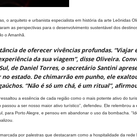
, o arquiteto e urbanista especialista em história da arte Leônidas Oli
aram as perspectivas para o desenvolvimento sustentável dos destinos
do o Amanhã.
ncia de oferecer vivências profundas. “Viajar 
 experiência da sua viagem”, disse Oliveira. Con
Sul, de Daniel Torres, o secretário Santini apres
 no estado. De chimarrão em punho, ele exaltou
gaúchos. “Não é só um chá, é um ritual”, afirmou
o ressaltou a essência de cada região como o mais potente ativo do tur
passou a ser nosso maior ativo turístico”, defendeu. Ele relembrou
ul, para Porto Alegre, e pensou em abandonar o uso da bombacha. “Id
nalizou.
marcada por palestras que destacaram como a hospitalidade da rede h