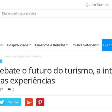
Quem Somos
s
Hospitalidade
Alimentos e Bebidas
Política Setoriais
Event
urismo, a inteligência artificial e a...
O
bate o futuro do turismo, a intel
das experiências
57
0
Twitter