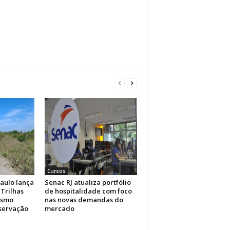
Cursos
aulo lança
Senac RJ atualiza portfólio
Trilhas
de hospitalidade com foco
ismo
nas novas demandas do
nservação
mercado