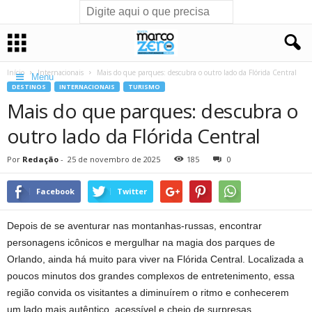
Início
Internacionais
Mais do que parques: descubra o outro lado da Flórida Central
Menu
DESTINOS
INTERNACIONAIS
TURISMO
Mais do que parques: descubra o
outro lado da Flórida Central
Por
Redação
-
25 de novembro de 2025
185
0
Facebook
Twitter
Depois de se aventurar nas montanhas-russas, encontrar
personagens icônicos e mergulhar na magia dos parques de
Orlando, ainda há muito para viver na Flórida Central. Localizada a
poucos minutos dos grandes complexos de entretenimento, essa
região convida os visitantes a diminuírem o ritmo e conhecerem
um lado mais autêntico, acessível e cheio de surpresas.