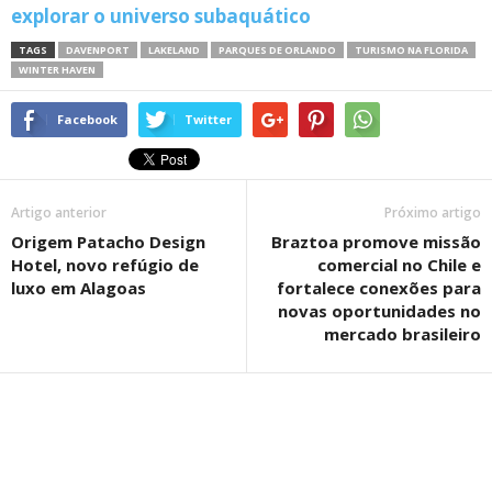
explorar o universo subaquático
TAGS
DAVENPORT
LAKELAND
PARQUES DE ORLANDO
TURISMO NA FLORIDA
WINTER HAVEN
Facebook
Twitter
Artigo anterior
Próximo artigo
Origem Patacho Design
Braztoa promove missão
Hotel, novo refúgio de
comercial no Chile e
luxo em Alagoas
fortalece conexões para
novas oportunidades no
mercado brasileiro