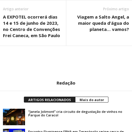
Artigo anterior
Próximo artigo
A EXPOTEL ocorrerá dias
Viagem a Salto Angel, a
14 e 15 de junho de 2023,
maior queda d’água do
no Centro de Convenções
planeta… vamos?
Frei Caneca, em São Paulo
Redação
ARTIGOS RELACIONADOS
Mais do autor
“Janela Jolimont” cria circuito de degustação de vinhos no
Parque do Caracol
Encontro Fluminense FBHA em Teresópolis reúne cerca de