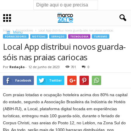
Início
Fornecedores
Local App distribui novos guarda-sóis nas praias cariocas
Menu
FORNECEDORES
NOTÍCIAS
SERVIÇOS
TECNOLOGIA
TURISMO
Local App distribui novos guarda-
sóis nas praias cariocas
Por
Redação
-
12 de junho de 2023
701
0
Facebook
Twitter
Com praias lotadas e ocupação hoteleira acima dos 80% na capital
do estado, segundo a Associação Brasileira da Indústria de Hotéis
(ABIH-RJ), a Local, plataforma digital focada em experiências
turísticas, entregou mais 100 guarda-sóis, durante o feriado de
Corpus Christi, nas areias do Posto 12, no Leblon, na Zona Sul do
Rio. Ao todo, serão mais de 1000 barracas distribuídas, nos