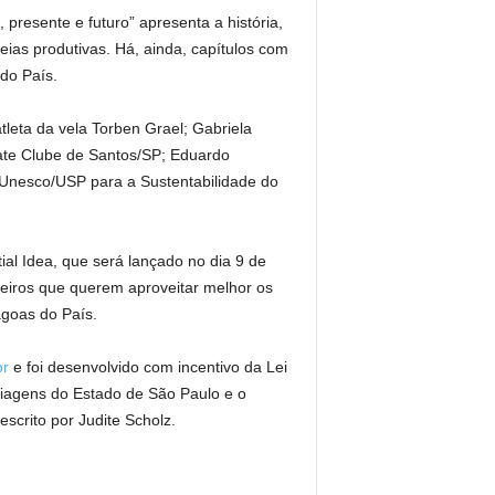
presente e futuro” apresenta a história,
deias produtivas. Há, ainda, capítulos com
 do País.
leta da vela Torben Grael; Gabriela
ate Clube de Santos/SP; Eduardo
a Unesco/USP para a Sustentabilidade do
ial Idea, que será lançado no dia 9 de
eleiros que querem aproveitar melhor os
agoas do País.
br
e foi desenvolvido com incentivo da Lei
Viagens do Estado de São Paulo e o
scrito por Judite Scholz.