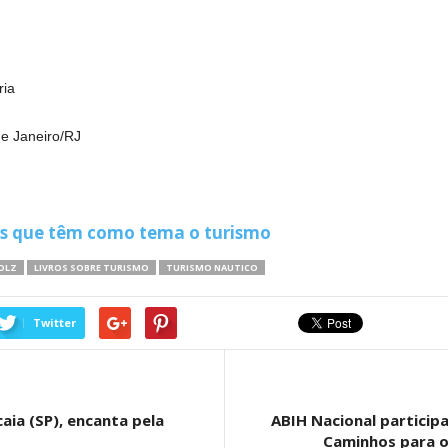
ria
de Janeiro/RJ
os que têm como tema o turismo
OLZ
LIVROS SOBRE TURISMO
TURISMO NAUTICO
Twitter
ia (SP), encanta pela
ABIH Nacional particip
Caminhos para o 