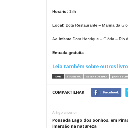
Horário:
18h
Local:
Bota Restaurante – Marina da Gló
Av. Infante Dom Henrique – Glória – Rio 
Entrada gratuita
Leia também sobre outros livr
TAGS
#TURISMO
ESSENTIAL IDEA
JUDITE SCH
COMPARTILHAR
Facebook
Artigo anterior
Pousada Lago dos Sonhos, em Piraca
imersão na natureza