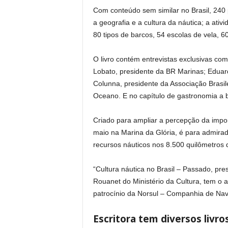
Com conteúdo sem similar no Brasil, 240 p
a geografia e a cultura da náutica; a ativ
80 tipos de barcos, 54 escolas de vela, 60 
O livro contém entrevistas exclusivas co
Lobato, presidente da BR Marinas; Eduar
Colunna, presidente da Associação Brasil
Oceano. E no capítulo de gastronomia a b
Criado para ampliar a percepção da import
maio na Marina da Glória, é para admirado
recursos náuticos nos 8.500 quilômetros d
“Cultura náutica no Brasil – Passado, pre
Rouanet do Ministério da Cultura, tem o 
patrocínio da Norsul – Companhia de Naveg
Escritora tem diversos livro