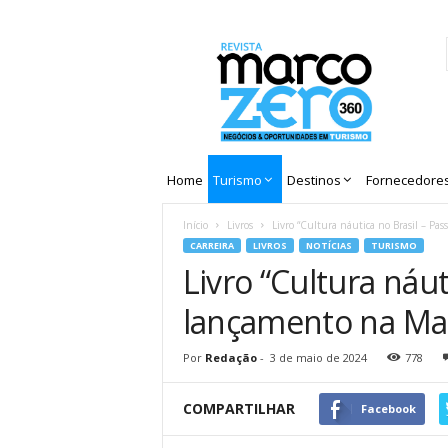
Revista
Marco
Zero
Home
Turismo
Destinos
Fornecedore
Início
Livros
Livro “Cultura náutica no Brasil – Pas
CARREIRA
LIVROS
NOTÍCIAS
TURISMO
Livro “Cultura náu
lançamento na Mar
Por
Redação
-
3 de maio de 2024
778
COMPARTILHAR
Facebook