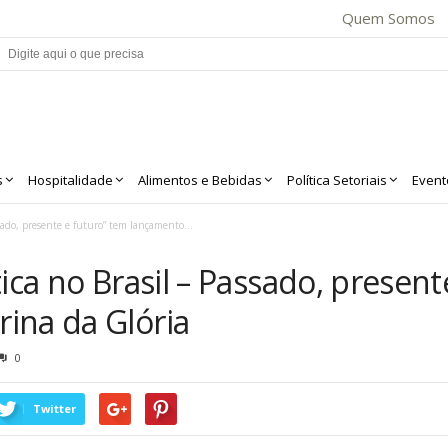
Quem Somos
s
Hospitalidade
Alimentos e Bebidas
Política Setoriais
Event
sado, presente e futuro” tem lançamento...
tica no Brasil – Passado, presen
ina da Glória
0
Twitter