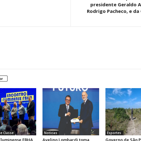
presidente Geraldo A
Rodrigo Pacheco, e da
or
e Classe
Notícias
Esportes
Fluminense FBHA
Avelino Lombardi toma
Governo de São P