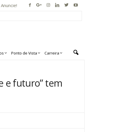
Anuncie!
os
Ponto de Vista
Carreira
te e futuro” tem