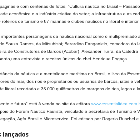
áginas e com centenas de fotos, “Cultura náutica no Brasil – Passado, 
idade econômica e a indústria criativa do setor; a infraestrutura e as ca
roteiros de turismo e 87 marinas e clubes náuticos no litoral e interior
m importantes personagens da náutica nacional como o multipremiado at
do Souza Ramos, da Mitsubishi; Berardino Fanganielo, comodoro do I
eira de Construtores de Barcos (Acobar); Alexander Turra, da Cátedr
ordo,uma entrevista e receitas únicas do chef Henrique Fogaça.
ância da náutica e a mentalidade marítima no Brasil, o livro da Essent
res do mar, dos rios e proprietários ou usuários de barcos, iates e v
e litoral recortado e 35.000 quilômetros de margens de rios, lagos e l
sente e futuro” está à venda no site da editora
www.essentialidea.com.
apoio do Fórum Náutico Paulista, vinculado à Secretaria de Turismo e 
ação, Agfa Brasil e Microservice. Foi editado por Rogerio Ruschel e e
s lançados