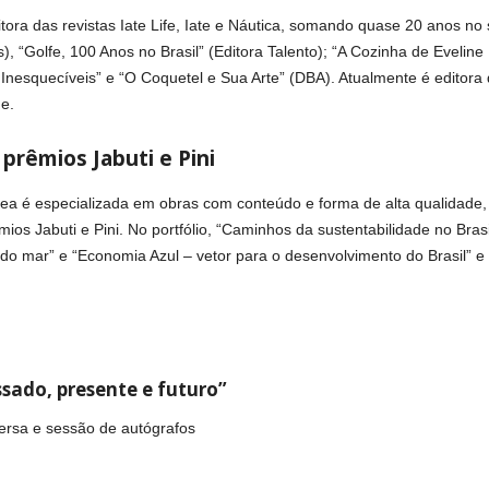
editora das revistas Iate Life, Iate e Náutica, somando quase 20 anos n
 “Golfe, 100 Anos no Brasil” (Editora Talento); “A Cozinha de Eveline N
 Inesquecíveis” e “O Coquetel e Sua Arte” (DBA). Atualmente é editora
e.
 prêmios Jabuti e Pini
Idea é especializada em obras com conteúdo e forma de alta qualidad
 Jabuti e Pini. No portfólio, “Caminhos da sustentabilidade no Brasil”,
r do mar” e “Economia Azul – vetor para o desenvolvimento do Brasil” e 
ssado, presente e futuro”
ersa e sessão de autógrafos