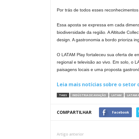
Por trás de todos esses reconhecimentos
Essa aposta se expressa em cada dimensã
biodiversidade da região. A Altitude Colle
design. A gastronomia a bordo prioriza in
O LATAM Play fortaleceu sua oferta de e
regional e televisão ao vivo. Em solo, o
paisagens locais e uma proposta gastron
Leia mais notícias sobre o setor 
TAGS
INDÚSTRIA DE AVIAÇÃO
LATAM
LATAM A
COMPARTILHAR
Facebook
Artigo anterior