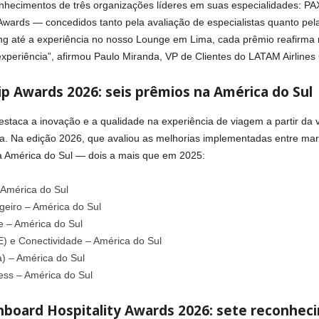
onhecimentos de três organizações líderes em suas especialidades: PA
Awards — concedidos tanto pela avaliação de especialistas quanto pela
ing até a experiência no nosso Lounge em Lima, cada prêmio reafirm
xperiência”, afirmou Paulo Miranda, VP de Clientes do LATAM Airlines
p Awards 2026: seis prêmios na América do Sul
staca a inovação e a qualidade na experiência de viagem a partir da v
stria. Na edição 2026, que avaliou as melhorias implementadas entre m
a América do Sul — dois a mais que em 2025:
 América do Sul
geiro – América do Sul
e – América do Sul
E) e Conectividade – América do Sul
) – América do Sul
ess – América do Sul
nboard Hospitality Awards 2026: sete reconhec