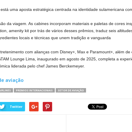
 está uma aposta estratégica centrada na identidade sulamericana com
o da viagem. As cabines incorporam materiais e paletas de cores ins
ction, amenity kit por trás de vários desses prêmios, traduz seis altitud
gredientes locais e técnicas que unem tradição e vanguarda
ntretenimento com alianças com Disney+, Max e Paramount+, além de c
 LATAM Lounge Lima, inaugurado em agosto de 2025, completa a experi
ômica liderada pelo chef James Berckemeyer.
de aviação
IRLINES
PREMIOS INTERNACIONAIS
SETOR DE AVIAÇÃO
Twitter