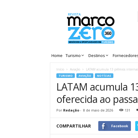
Revista
Marco
Zero
Home
Turismo
Destinos
Fornecedore
Início
Aviação
LATAM acumula 13 prêmios internacio
TURISMO
AVIAÇÃO
NOTÍCIAS
LATAM acumula 13 
oferecida ao pass
Por
Redação
-
8 de maio de 2026
131
COMPARTILHAR
Facebook