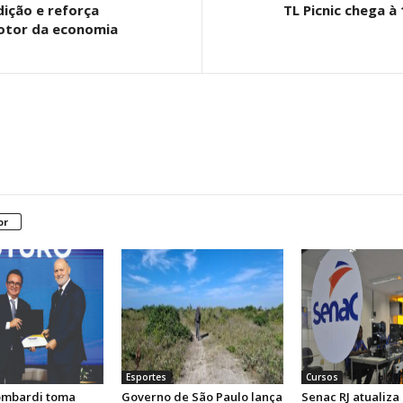
dição e reforça
TL Picnic chega à
otor da economia
or
Esportes
Cursos
ombardi toma
Governo de São Paulo lança
Senac RJ atualiza 