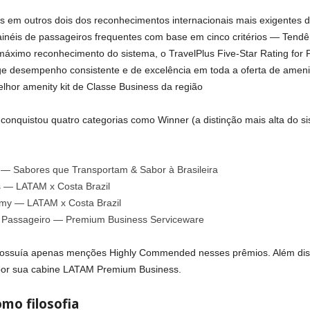
em outros dois dos reconhecimentos internacionais mais exigentes da 
ainéis de passageiros frequentes com base em cinco critérios — Tendên
áximo reconhecimento do sistema, o TravelPlus Five‑Star Rating for 
ge desempenho consistente e de excelência em toda a oferta de amenit
lhor amenity kit de Classe Business da região
onquistou quatro categorias como Winner (a distinção mais alta do sis
— Sabores que Transportam & Sabor à Brasileira
s — LATAM x Costa Brazil
my — LATAM x Costa Brazil
 Passageiro — Premium Business Serviceware
possuía apenas menções Highly Commended nesses prêmios. Além dis
por sua cabine LATAM Premium Business.
mo filosofia