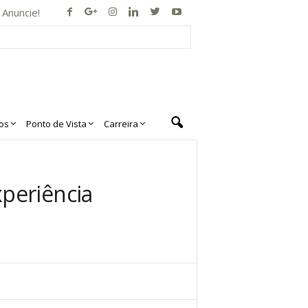
Anuncie!
os
Ponto de Vista
Carreira
periência