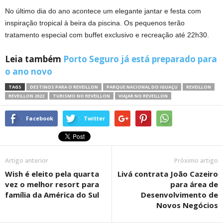
No último dia do ano acontece um elegante jantar e festa com
inspiração tropical à beira da piscina. Os pequenos terão
tratamento especial com buffet exclusivo e recreação até 22h30.
Leia também
Porto Seguro já está preparado para
o ano novo
TAGS
DESTINOS PARA O REVEILLON
PARQUE NACIONAL DO IGUAÇU
REVEILLON
REVEILLON 2022
TURISMO NO REVEILLON
VIAJAR NO REVEILLON
Facebook
Twitter
Artigo anterior
Próximo artigo
Wish é eleito pela quarta
Livá contrata João Cazeiro
vez o melhor resort para
para área de
família da América do Sul
Desenvolvimento de
Novos Negócios