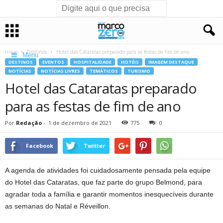
Início
Destinos
Hotel das Cataratas preparado para as festas de fim de ano
Menu
DESTINOS
EVENTOS
HOSPITALIDADE
HOTÉIS
IMAGEM DESTAQUE
NOTÍCIAS
NOTÍCIAS LIVRES
TEMÁTICOS
TURISMO
Hotel das Cataratas preparado
para as festas de fim de ano
Por
Redação
-
1 de dezembro de 2021
775
0
Facebook
Twitter
A agenda de atividades foi cuidadosamente pensada pela equipe
do Hotel das Cataratas, que faz parte do grupo Belmond, para
agradar toda a família e garantir momentos inesquecíveis durante
as semanas do Natal e Réveillon.