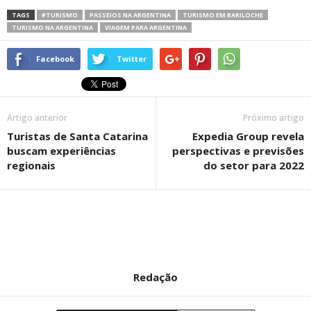
TAGS
#TURISMO
PASSEIOS NA ARGENTINA
TURISMO EM BARILOCHE
TURISMO NA ARGENTINA
VIAGEM PARA ARGENTINA
Facebook
Twitter
Artigo anterior
Próximo artigo
Turistas de Santa Catarina
Expedia Group revela
buscam experiências
perspectivas e previsões
regionais
do setor para 2022
Redação