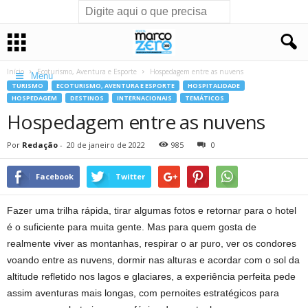
Início
Ecoturismo, Aventura e Esporte
Hospedagem entre as nuvens
Menu
TURISMO
ECOTURISMO, AVENTURA E ESPORTE
HOSPITALIDADE
HOSPEDAGEM
DESTINOS
INTERNACIONAIS
TEMÁTICOS
Hospedagem entre as nuvens
Por
Redação
-
20 de janeiro de 2022
985
0
Facebook
Twitter
Fazer uma trilha rápida, tirar algumas fotos e retornar para o hotel
é o suficiente para muita gente. Mas para quem gosta de
realmente viver as montanhas, respirar o ar puro, ver os condores
voando entre as nuvens, dormir nas alturas e acordar com o sol da
altitude refletido nos lagos e glaciares, a experiência perfeita pede
assim aventuras mais longas, com pernoites estratégicos para