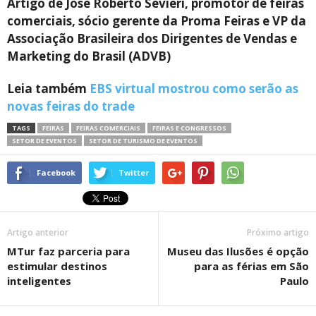
Artigo de José Roberto Sevieri, promotor de feiras
comerciais, sócio gerente da Proma Feiras e VP da
Associação Brasileira dos Dirigentes de Vendas e
Marketing do Brasil (ADVB)
Leia também
EBS virtual mostrou como serão as
novas feiras do trade
TAGS
FEIRAS
FEIRAS COMERCIAIS
FEIRAS E CONGRESSOS
SETOR DE EVENTOS
SETOR DE TURISMO DE EVENTOS
Facebook
Twitter
Artigo anterior
Próximo artigo
MTur faz parceria para
Museu das Ilusões é opção
estimular destinos
para as férias em São
inteligentes
Paulo