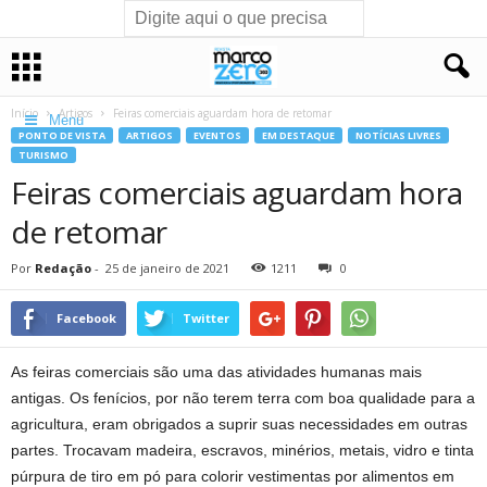
Início
Artigos
Feiras comerciais aguardam hora de retomar
Menu
PONTO DE VISTA
ARTIGOS
EVENTOS
EM DESTAQUE
NOTÍCIAS LIVRES
TURISMO
Feiras comerciais aguardam hora
de retomar
Por
Redação
-
25 de janeiro de 2021
1211
0
Facebook
Twitter
As feiras comerciais são uma das atividades humanas mais
antigas. Os fenícios, por não terem terra com boa qualidade para a
agricultura, eram obrigados a suprir suas necessidades em outras
partes. Trocavam madeira, escravos, minérios, metais, vidro e tinta
púrpura de tiro em pó para colorir vestimentas por alimentos em