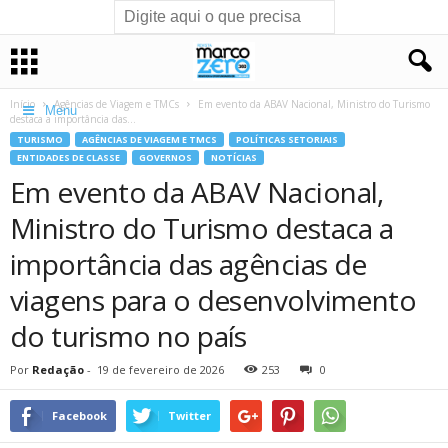
Início
Agências de Viagem e TMCs
Em evento da ABAV Nacional, Ministro do Turismo
Menu
destaca a importância das...
TURISMO
AGÊNCIAS DE VIAGEM E TMCS
POLÍTICAS SETORIAIS
ENTIDADES DE CLASSE
GOVERNOS
NOTÍCIAS
Em evento da ABAV Nacional,
Ministro do Turismo destaca a
importância das agências de
viagens para o desenvolvimento
do turismo no país
Por
Redação
-
19 de fevereiro de 2026
253
0
Facebook
Twitter