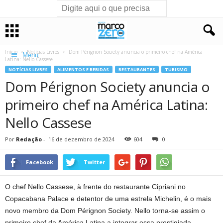
Início
Notícias Livres
Dom Pérignon Society anuncia o primeiro chef na América
Menu
Latina: Nello Cassese
NOTÍCIAS LIVRES
ALIMENTOS E BEBIDAS
RESTAURANTES
TURISMO
Dom Pérignon Society anuncia o
primeiro chef na América Latina:
Nello Cassese
Por
Redação
-
16 de dezembro de 2024
604
0
Facebook
Twitter
O chef Nello Cassese, à frente do restaurante Cipriani no
Copacabana Palace e detentor de uma estrela Michelin, é o mais
novo membro da Dom Pérignon Society. Nello torna-se assim o
primeiro chef da América Latina a integrar essa prestigiada